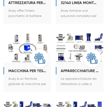
ecc.
ATTREZZATURA PER L'ASSEMBLAGGIO DI PACCHI BATTERIA
32140 LINEA MONTAGGIO PACCO BATTERIE
Acey offre l'intero
Acey fornisce una
pacchetto di batterie
soluzione completa per
cilindriche per
la linea di assemblaggio
l'assemblaggio di
di pacchi batteria agli
apparecchiature per la
ioni di litio cilindrici.
ricerca e la produzione
di batterie in laboratori
MACCHINA PER TEST DI SICUREZZA PER LA SIMULAZIONE AMBIENTALE DELLA BATTERIA
APPARECCHIATURE PER CELLE A BOTTONE
Acey è un fornitore
Le apparecchiature da
globale di macchine per
laboratorio a celle a
test di sicurezza per la
bottone includono
simulazione ambientale
principalmente il
delle batterie per la
miscelatore sottovuoto,
ricerca e la produzione
la macchina di