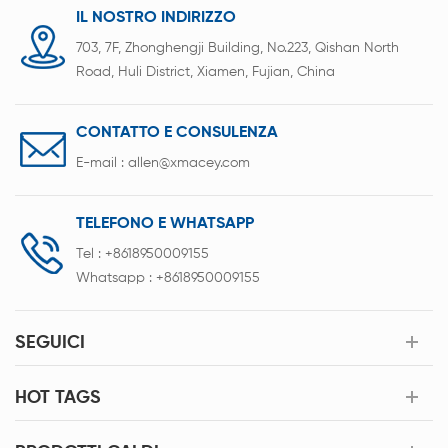
IL NOSTRO INDIRIZZO
703, 7F, Zhonghengji Building, No.223, Qishan North
Road, Huli District, Xiamen, Fujian, China
CONTATTO E CONSULENZA
E-mail :
allen@xmacey.com
TELEFONO E WHATSAPP
Tel :
+8618950009155
Whatsapp :
+8618950009155
SEGUICI
HOT TAGS