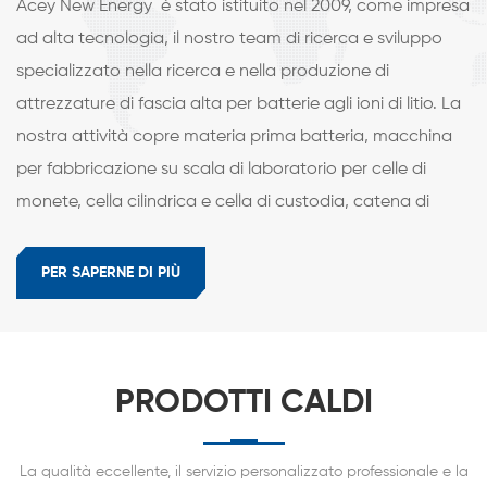
Acey New Energy è stato istituito nel 2009, come impresa
punti, macchina per
impilatrice per batterie,
scanalatura
saldatrice a punti ad
ad alta tecnologia, il nostro team di ricerca e sviluppo
semiautomatica,
ultrasuoni, macchina per
specializzato nella ricerca e nella produzione di
saldatore ad ultrasuoni
formatura di sacchetti,
in metallo, riempitrice di
termosigillatrice
attrezzature di fascia alta per batterie agli ioni di litio. La
elettroliti a testa singola,
superiore e laterale,
nostra attività copre materia prima batteria, macchina
camera di diffusione
camera di diffusione
per fabbricazione su scala di laboratorio per celle di
dell'elettrolita,sigillante
dell'elettrolita e
idraulico e batteria
riempitrice,
monete, cella cilindrica e cella di custodia, catena di
finale tester.
secondariatermosaldatrice
montaggio del pacco batteria e attrezzature di
sottovuoto, macchina
produzione di super condensatori. La nostra azienda
per il taglio dei bordi,
PER SAPERNE DI PIÙ
macchina per piegare i
aderisce a un rigoroso controllo di qualità e al servizio
bordi, hotting macchina,
clienti ponderato, si concentrerà sempre sul settore delle
ultima batteria tester.
batterie agli ioni di litio e si impegnerà a diventare il
PRODOTTI CALDI
principale produttore mondiale di attrezzature per
batterie. I nostri vantaggi 1. Il nostro team di ricerca e
sviluppo ha più di 20 ingegneri e oltre 15 anni di
La qualità eccellente, il servizio personalizzato professionale e la