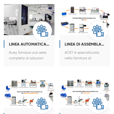
per celle a bottone, cilindriche e a sacchetto; soluzioni per il
collaudo di celle e pacchi batteria; e linee di assemblaggio di
pacchi batteria sia semiautomatiche che completamente
automatiche per batterie cilindriche, prismatiche e a sacchetto.
LINEA AUTOMATICA DI MONTAGGIO PACCHI BATTERIE AL LITIO PRISMATICI
LINEA DI ASSEMBLAGGIO PACCHI BATTERIA PER ESS
Acey fornisce una serie
ACEY è specializzata
completa di soluzioni
nella fornitura di
per la catena di
soluzioni complete per
montaggio automatica
linee di assemblaggio
del pacco batterie al
semiautomatiche/completam
litio prismatico.
automatiche di pacchi
batteria al litio utilizzati
in utensili elettrici, veicoli
a due e tre ruote, veicoli
elettrici, sistemi di
accumulo di energia,