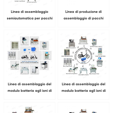
Linea di assemblaggio
Linea di produzione di
semiautomatica per pacchi
assemblaggio di pacchi
batterie LiPo a sacchetto
batteria agli ioni di litio
per droni UAV
prismatici ESS
completamente
automatica
Linea di assemblaggio del
Linea di assemblaggio del
modulo batteria agli ioni di
modulo batteria agli ioni di
litio per motocicletta
litio per bici elettrica
elettrica