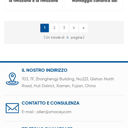
la rimozione e la rimozione
montaggio cilindrica del
della pellicola
pacco batteria per 18650
termoretraibile in PVC PE
21700 32700
per batterie 18650
1
2
3
4
Un totale di
4
pagine
IL NOSTRO INDIRIZZO
703, 7F, Zhonghengji Building, No.223, Qishan North
Road, Huli District, Xiamen, Fujian, China
CONTATTO E CONSULENZA
E-mail :
allen@xmacey.com