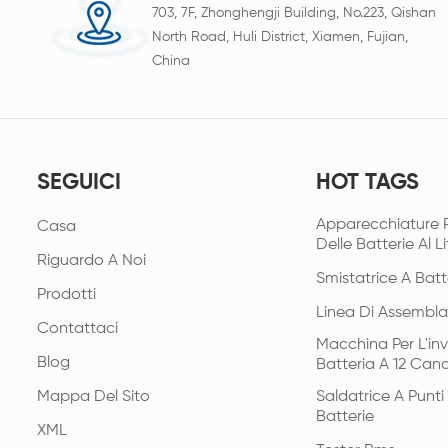
703, 7F, Zhonghengji Building, No.223, Qishan
North Road, Huli District, Xiamen, Fujian,
China
SEGUICI
HOT TAGS
Apparecchiature 
Casa
Delle Batterie Al Li
Riguardo A Noi
Smistatrice A Batt
Prodotti
Linea Di Assembla
Contattaci
Macchina Per L'in
Blog
Batteria A 12 Cana
Mappa Del Sito
Saldatrice A Punt
Batterie
XML