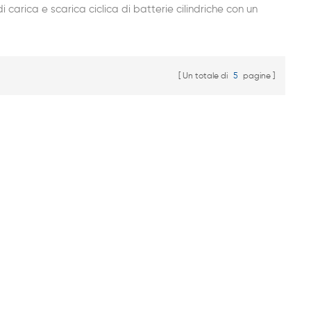
di carica e scarica ciclica di batterie cilindriche con un
diametro compreso tra 18 e 32 mm. Viene fornito con un
vassoio che può essere capovolto e utilizzato per
batterie di diverse dimensioni. L'intera macchina ha 256
canali e può testare 256 celle contemporaneamente. E
Un totale di
5
pagine
sono disponibili feedback energetico e versioni lineari tra
cui scegliere.