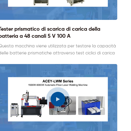
Tester prismatico di scarica di carica della
batteria a 48 canali 5 V 100 A
Questa macchina viene utilizzata per testare la capacità
delle batterie prismatiche attraverso test ciclici di carica
e scarica. L'intera macchina ha 48 canali e può testare 48
celle contemporaneamente. Utilizza un modulo di
alimentazione ad alta precisione da 100 A, precisione fino
a 0,5° e dispone di una funzione di feedback per il
risparmio energetico. Sono disponibili due dispositivi per
celle che supportano la personalizzazione di celle di
diverse dimensioni.