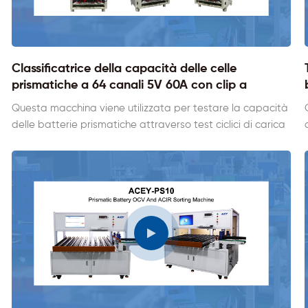
Classificatrice della capacità delle celle
prismatiche a 64 canali 5V 60A con clip a
coccodrillo
Questa macchina viene utilizzata per testare la capacità
delle batterie prismatiche attraverso test ciclici di carica
e scarica. L'intera macchina ha 64 canali e può testare 64
celle contemporaneamente. Dotato di clip a coccodrillo,
può essere utilizzato anche per testare batterie a tasca
e ha una funzione di feedback di risparmio energetico,
supporta la personalizzazione di celle di batterie di
diverse dimensioni.