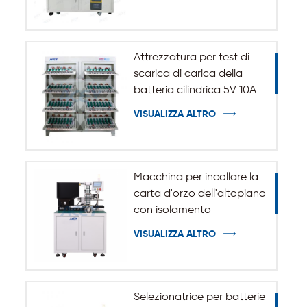
Attrezzatura per test di
scarica di carica della
batteria cilindrica 5V 10A
20A 18650-32140
VISUALIZZA ALTRO
Macchina per incollare la
carta d'orzo dell'altopiano
con isolamento
automatico per batteria
VISUALIZZA ALTRO
cilindrica 32140 33140
Selezionatrice per batterie