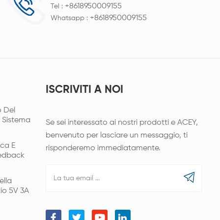
+8618950009155
Tel :
+8618950009155
Whatsapp :
ISCRIVITI A NOI
 Del
l Sistema
Se sei interessato ai nostri prodotti e ACEY,
benvenuto per lasciare un messaggio, ti
ica E
risponderemo immediatamente.
eedback
ella
tio 5V 3A