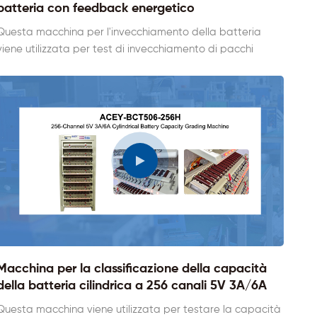
batteria con feedback energetico
Questa macchina per l'invecchiamento della batteria
viene utilizzata per test di invecchiamento di pacchi
batteria ternari, litio ferro fosfato, piombo-acido, nichel
idrogeno nichel cadmio e altri pacchi batteria. La
tensione di uscita e l'intervallo di corrente di uscita
dell'apparecchiatura sono regolabili da 20 volt a 60 volt,
da 10 amp a 100 amp. È adatto per testare la carica e la
scarica di pacchi batteria come aspirapolvere, utensili
elettrici, scooter e così via.
Macchina per la classificazione della capacità
della batteria cilindrica a 256 canali 5V 3A/6A
Questa macchina viene utilizzata per testare la capacità