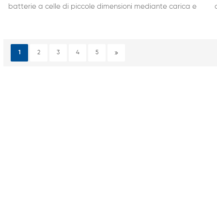
batterie a celle di piccole dimensioni mediante carica e
scarica ciclica. L'intera macchina ha 512 canali e può
testare 512 celle contemporaneamente. È l'intero controllo
dell'armadio, con la funzione di bloccare
automaticamente l'attrezzatura, risparmiare tempo di
1
2
3
4
5
lavoro e migliorare l'efficienza lavorativa.