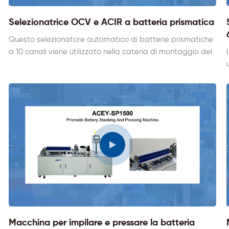
Selezionatrice OCV e ACIR a batteria prismatica
Questo selezionatore automatico di batterie prismatiche
a 10 canali viene utilizzato nella catena di montaggio del
pacco batterie al litio prismatico per testare la tensione
a circuito aperto e la resistenza interna CA della batteria
al litio prismatica generale. Il tester ad alta precisione è
disponibile nei marchi HK o HIOKI ed è dotato di funzione
di scansione dei codici a barre in grado di tracciare i dati
di ciascuna cella, facilitando la gestione dei dati.
Macchina per impilare e pressare la batteria