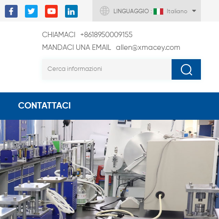
LINGUAGGIO :
Italiano
CHIAMACI
+8618950009155
MANDACI UNA EMAIL
allen@xmacey.com
CONTATTACI