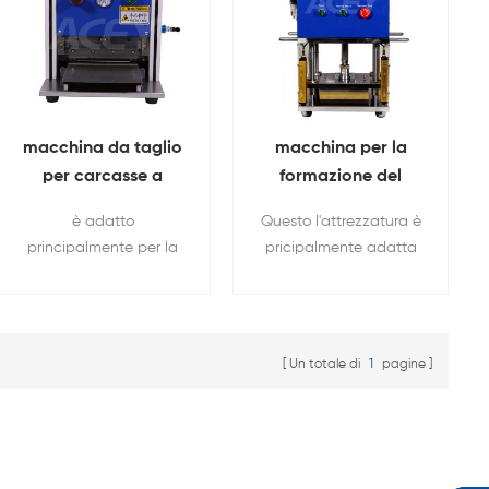
macchina da taglio
macchina per la
per carcasse a
formazione del
batteria pneumatica
nucleo della
è adatto
Questo l'attrezzatura è
cella del sacchetto
batteria agli ioni di
principalmente per la
pricipalmente adatta
litio Per cella del
rifilatura e la formatura
per la pressatura e la
sacchetto
di alluminio-plastica
sagomatura piatte a
pellicola di batterie al
caldo dopo
litio a custodia
l'avvolgimento del
Un totale di
1
pagine
nucleo elettrico