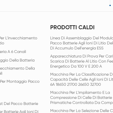
PRODOTTI CALDI
Per L'invecchiamento
Linea Di Assemblaggio Del Modulo
tio
Pacco Batterie Agli Ioni Di Litio De
Di Accumulo Dell'energia ESS
eria A 6 Canali
Apparecchiatura Di Prova Per Car
ggio Della Batteria
Scarica Di Batterie Al Litio Con F
Energetico Da 100 V E 200 A
vecchiamento Della
li
Macchina Per La Classificazione D
Capacità Delle Celle Agli Ioni Di Li
i Per Montaggio Pacco
6A 18650 21700 26650 32700
Macchina Per L'impilamento E La
Compressione Di Celle Di Batterie
Prismatiche Controllata Da Comp
st Del Pacco Batterie
Macchina Per La Selezione Delle Ce
r Batterie Agli Ioni Di