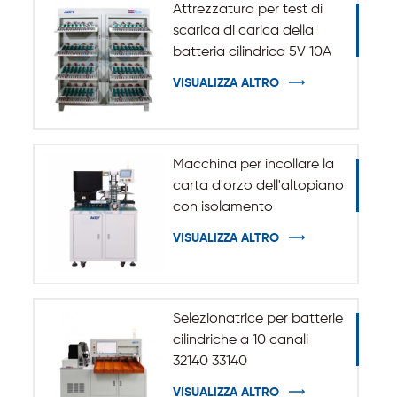
Attrezzatura per test di
scarica di carica della
batteria cilindrica 5V 10A
20A 18650-32140
VISUALIZZA ALTRO
Macchina per incollare la
carta d'orzo dell'altopiano
con isolamento
automatico per batteria
VISUALIZZA ALTRO
cilindrica 32140 33140
Selezionatrice per batterie
cilindriche a 10 canali
32140 33140
VISUALIZZA ALTRO