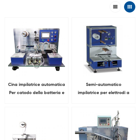
Cina impilatrice automatica
Semi-automatico
Per catodo della batteria e
impilatrice per elettrodi a
impilamento dell'anodo
batteria