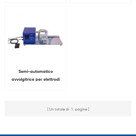
elettrodi positivi e negativi
batteria
di batterie cilindriche
Semi-automatico
avvolgitrice per elettrodi
Per 18650 batteria
cilindrica
Un totale di
1
pagine