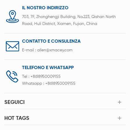
IL NOSTRO INDIRIZZO
703, 7F, Zhonghengji Building, No.223, Qishan North
Road, Huli District, Xiamen, Fujian, China
CONTATTO E CONSULENZA
E-mail :
allen@xmacey.com
TELEFONO E WHATSAPP
Tel :
+8618950009155
Whatsapp :
+8618950009155
SEGUICI
HOT TAGS