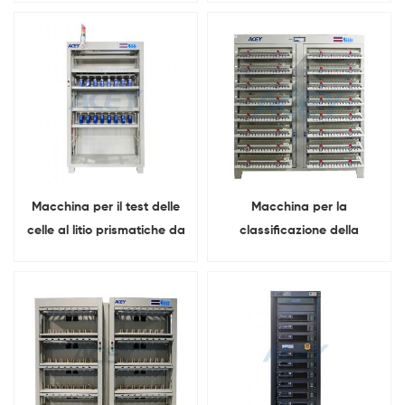
litili per la batteria.
Macchina per il test delle
Macchina per la
celle al litio prismatiche da
classificazione della
5 V e 300 A per la
capacità delle celle agli
classificazione della
ioni di litio 5V 3A 6A 18650
capacità
21700 26650 32700