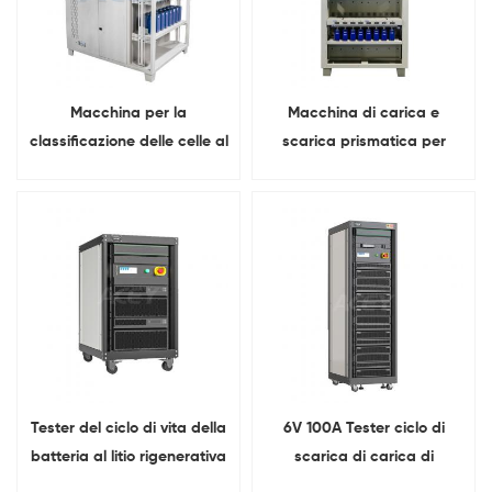
Macchina per la
Macchina di carica e
classificazione delle celle al
scarica prismatica per
litio a 16 canali da 5 V e
batterie al litio da 5 V e 100
400 A per batterie
A a 48 canali
prismatiche
Tester del ciclo di vita della
6V 100A Tester ciclo di
batteria al litio rigenerativa
scarica di carica di
6V 500A
addebito per la batteria a