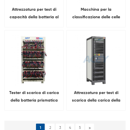
Attrezzatura per test di
Macchina per la
capacità della batteria al
classificazione delle celle
litio prismatica a risparmio
delle batterie agli ioni di
energetico 5V 200A
litio da 5 V e 60 A per celle
16/32CHS
cilindriche/prismatiche/a
sacchetto
Tester di scarica di carica
Attrezzatura per test di
della batteria prismatica
scarica della carica della
con feedback energetico a
batteria a 4 canali da 5 V
64 canali 5V 60A con clip a
500 A
coccodrillo
1
2
3
4
5