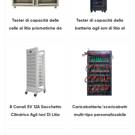
Tester di capacità delle
Tester di capacità della
celle al litio prismatiche da
batteria agli ioni di litio al
5 V 30 A 128 canali
piombo-acido a 2 canali
da 5 V 1000 A
8 Canali 5V 12A Sacchetto
Caricabatterie/scaricabatterie
Cilindrico Agli Ioni Di Litio
multi-tipo personalizzabile
Della Batteria Per Il
da 5V 60A a 64 canali
Controllo Della Capacità