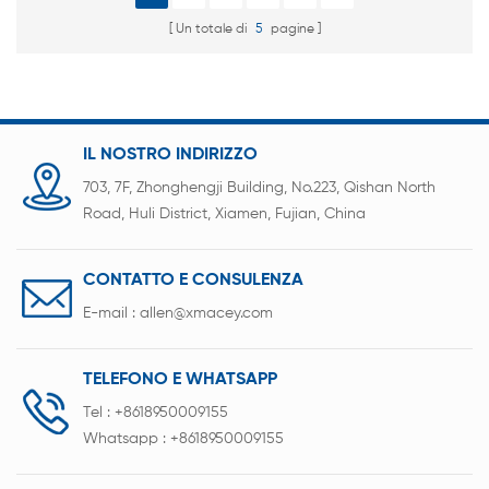
Un totale di
5
pagine
IL NOSTRO INDIRIZZO
703, 7F, Zhonghengji Building, No.223, Qishan North
Road, Huli District, Xiamen, Fujian, China
CONTATTO E CONSULENZA
E-mail :
allen@xmacey.com
TELEFONO E WHATSAPP
Tel :
+8618950009155
Whatsapp :
+8618950009155