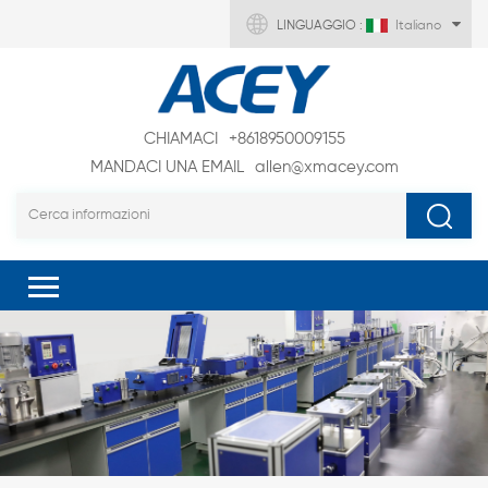
LINGUAGGIO :
Italiano
CHIAMACI
+8618950009155
MANDACI UNA EMAIL
allen@xmacey.com