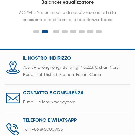
agli ioni di litio 6S per pacchi batteria
Il bilanciamento della batteria ACEY può
mantenere la differenza di tensione di ciascuna
cella entro 10 mv. Estendere la durata della
batteria 2-3 volte. Senza limiti di capacità,
tensione e tipo di batteria.
IL NOSTRO INDIRIZZO
703, 7F, Zhonghengji Building, No.223, Qishan North
Road, Huli District, Xiamen, Fujian, China
CONTATTO E CONSULENZA
E-mail :
allen@xmacey.com
TELEFONO E WHATSAPP
Tel :
+8618950009155