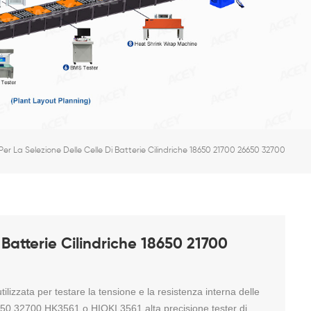
er La Selezione Delle Celle Di Batterie Cilindriche 18650 21700 26650 32700
Batterie Cilindriche 18650 21700
lizzata per testare la tensione e la resistenza interna delle
32650 32700
HK3561 o HIOKI 3561
alta precisione
tester di