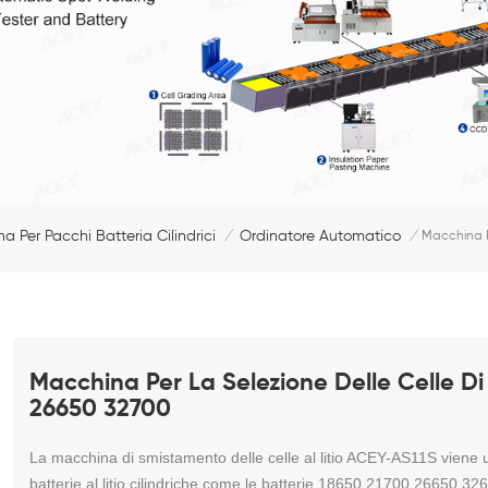
a Per Pacchi Batteria Cilindrici
Ordinatore Automatico
/
/
Macchina P
Macchina Per La Selezione Delle Celle Di 
26650 32700
La macchina di smistamento delle celle al litio ACEY-AS11S viene uti
batterie al litio cilindriche come le batterie 18650 21700 26650 