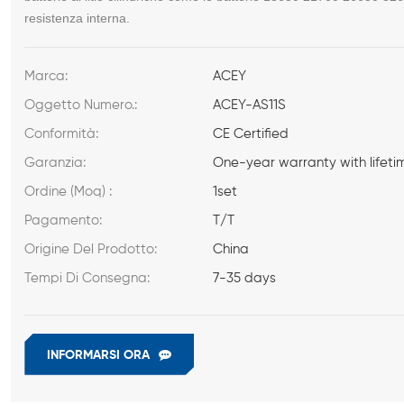
resistenza interna.
Marca:
ACEY
Oggetto Numero.:
ACEY-AS11S
Conformità:
CE Certified
Garanzia:
One-year warranty with lifeti
Ordine (Moq) :
1set
Pagamento:
T/T
Origine Del Prodotto:
China
Tempi Di Consegna:
7-35 days
INFORMARSI ORA