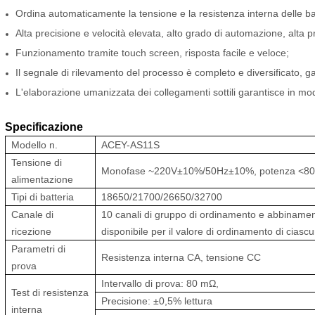
Ordina automaticamente la tensione e la resistenza interna delle b
Alta precisione e velocità elevata, alto grado di automazione, alta pr
Funzionamento tramite touch screen, risposta facile e veloce;
Il segnale di rilevamento del processo è completo e diversificato, gar
L'elaborazione umanizzata dei collegamenti sottili garantisce in modo
Specificazione
Modello n.
ACEY-AS11S
Tensione di
Monofase ~220V±10%/50Hz±10%, potenza <8
alimentazione
Tipi di batteria
18650/21700/26650/32700
Canale di
10 canali di gruppo di ordinamento e abbinamento
ricezione
disponibile per il valore di ordinamento di ciasc
Parametri di
Resistenza interna CA, tensione CC
prova
Intervallo di prova: 80 mΩ,
Test di resistenza
Precisione: ±0,5% lettura
interna