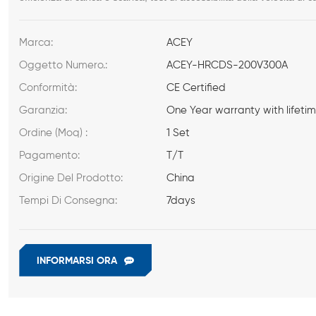
Marca:
ACEY
Oggetto Numero.:
ACEY-HRCDS-200V300A
Conformità:
CE Certified
Garanzia:
One Year warranty with lifeti
Ordine (Moq) :
1 Set
Pagamento:
T/T
Origine Del Prodotto:
China
Tempi Di Consegna:
7days
INFORMARSI ORA