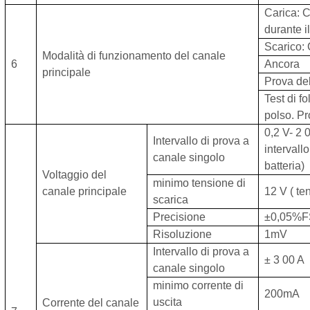
Carica: 
durante i
Scarico:
Modalità di funzionamento del canale
6
Ancora
principale
Prova del
Test di f
polso. P
0,2 V-
2
Intervallo di prova a
intervallo
canale singolo
batteria)
Voltaggio del
minimo tensione di
canale principale
12
V
(
te
scarica
Precisione
±0,05%F
Risoluzione
1mV
Intervallo di prova a
±
3
00
A
canale singolo
minimo corrente di
200mA
uscita
Corrente del canale