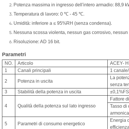
Potenza massima in ingresso dell'intero armadio: 88,9
Temperatura di lavoro: 0 ℃ - 45 ℃.
Umidità: inferiore a ≤ 95%RH (senza condensa).
Nessuna scossa violenta, nessun gas corrosivo, nessun g
Risoluzione: AD 16 bit.
Parametri
NO.
Articolo
ACEY-
H
1
Canali principali
1
canale
La poten
2
Potenza in uscita
senza t
3
Stabilità della potenza in uscita
±0,1%F
Fattore d
4
Qualità della potenza sul lato ingresso
Tasso di 
armonica 
Energia d
5
Parametri di consumo energetico
efficienz