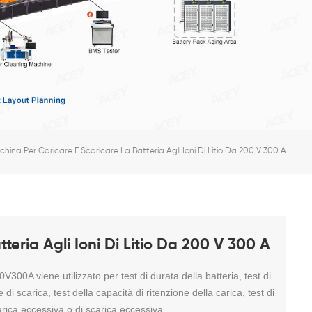
hina Per Caricare E Scaricare La Batteria Agli Ioni Di Litio Da 200 V 300 A
eria Agli Ioni Di Litio Da 200 V 300 A
300A viene utilizzato per test di durata della batteria, test di
e di scarica, test della capacità di ritenzione della carica, test di
 carica eccessiva o di scarica eccessiva.