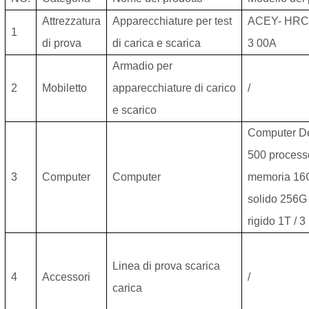
Attrezzatura
Apparecchiature per test
ACEY-
HRC
1
di prova
di carica e scarica
3
00A
Armadio per
2
Mobiletto
apparecchiature di carico
/
e scarico
Computer De
500 processo
3
Computer
Computer
memoria 16G
solido 256G
rigido 1T / 3
Linea di prova scarica
4
Accessori
/
carica