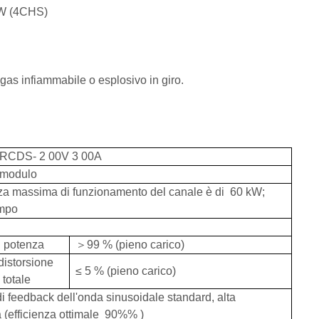
 kW (4CHS)
as infiammabile o esplosivo in giro.
RCDS-
2
00V
3
00A
/modulo
za massima di funzionamento del canale è di
60
kW;
empo
S
i potenza
＞
99
% (pieno carico)
distorsione
≤
5
% (pieno carico)
totale
i feedback dell'onda sinusoidale standard, alta
a (efficienza ottimale
90%%
)