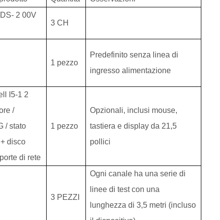
DS-
2
00V
3
CH
Predefinito senza linea di
1 pezzo
ingresso alimentazione
ll I5-1
2
re /
Opzionali,
inclusi mouse,
 / stato
1 pezzo
tastiera e
display da
21,5
 + disco
pollici
 porte di rete
Ogni canale ha una serie di
linee di test con una
3
PEZZI
lunghezza di 3,5 metri (incluso