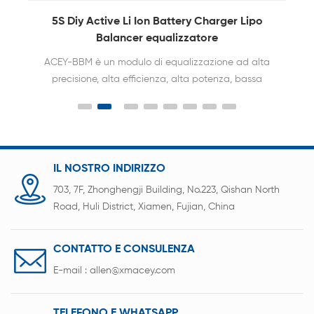
Circuito di bilanciamento attivo della batteria
agli ioni di litio 6S per pacchi batteria
Il bilanciamento della batteria ACEY può
mantenere la differenza di tensione di ciascuna
cella entro 10 mv. Estendere la durata della
batteria 2-3 volte. Senza limiti di capacità,
tensione e tipo di batteria.
IL NOSTRO INDIRIZZO
703, 7F, Zhonghengji Building, No.223, Qishan North
Road, Huli District, Xiamen, Fujian, China
CONTATTO E CONSULENZA
E-mail :
allen@xmacey.com
TELEFONO E WHATSAPP