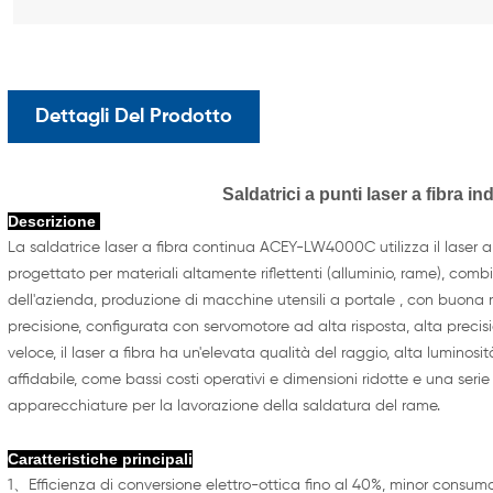
Dettagli Del Prodotto
Saldatrici a punti laser a fibra i
Descrizione
La saldatrice laser a fibra continua ACEY-LW4000C utilizza il laser 
progettato per materiali altamente riflettenti (alluminio, rame), com
dell'azienda, produzione di macchine utensili a portale , con buona ri
precisione, configurata con servomotore ad alta risposta, alta precisi
veloce, il laser a fibra ha un'elevata qualità del raggio, alta luminos
affidabile, come bassi costi operativi e dimensioni ridotte e una serie
apparecchiature per la lavorazione della saldatura del rame.
Caratteristiche principali
1、Efficienza di conversione elettro-ottica fino al 40%, minor consum