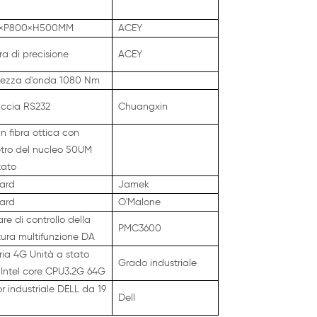
0×P800×H500MM
ACEY
a di precisione
ACEY
ezza d'onda 1080 Nm
accia RS232
Chuangxin
n fibra ottica con
tro del nucleo 50UM
tato
ard
Jamek
ard
O'Malone
re di controllo della
PMC3600
tura multifunzione DA
ia 4G Unità a stato
Grado industriale
 Intel core CPU3.2G 64G
r industriale DELL da 19
Dell