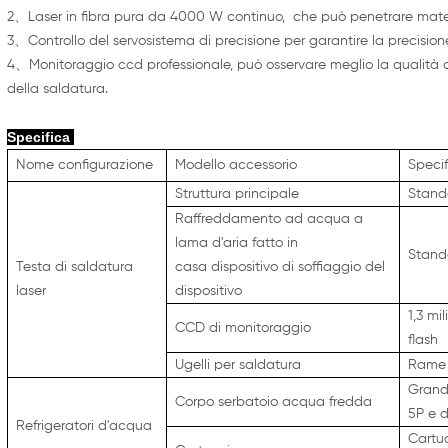
2、Laser in fibra pura da 4000 W continuo,
che può penetrare mater
3、Controllo del servosistema di precisione per garantire la precision
4、Monitoraggio ccd professionale, può osservare meglio la qualità di
della saldatura.
Specifica
Nome configurazione
Modello accessorio
Specif
Struttura principale
Stand
Raffreddamento ad acqua a
lama d'aria fatto in
Stand
Testa di saldatura
casa
dispositivo di soffiaggio del
laser
dispositivo
1,3 mi
CCD di monitoraggio
flash
Ugelli per saldatura
Rame 
Grand
Corpo serbatoio acqua fredda
5P e d
Refrigeratori d'acqua
Cartu