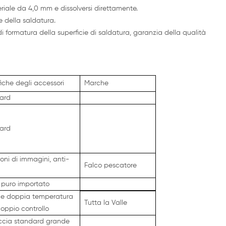
iale da 4,0 mm e dissolversi direttamente.
e della saldatura.
 formatura della superficie di saldatura, garanzia della qualità
iche degli accessori
Marche
ard
ard
lioni di immagini, anti-
Falco pescatore
puro importato
e doppia temperatura
Tutta la Valle
oppio controllo
ccia standard grande