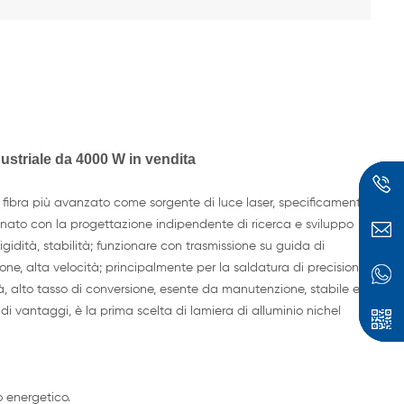
ndustriale da 4000 W in vendita
a fibra più avanzato come sorgente di luce laser, specificamente
binato con la progettazione indipendente di ricerca e sviluppo
gidità, stabilità; funzionare con trasmissione su guida di
one, alta velocità; principalmente per la saldatura di precisione
ità, alto tasso di conversione, esente da manutenzione, stabile e
 di vantaggi, è la prima scelta di lamiera di alluminio nichel
ese
o energetico.