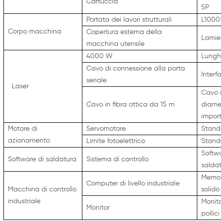
Cartuccia
5P
Portata dei lavori strutturali
L100
Corpo macchina
Copertura esterna della
Lamier
macchina utensile
4000 W
Lungh
Cavo di connessione alla porta
Interf
seriale
Laser
Cavo i
Cavo in fibra ottica da 15 m
diame
impor
Motore di
Servomotore
Stand
azionamento
Limite fotoelettrico
Stand
Softwa
Software di saldatura
Sistema di controllo
salda
Memor
Computer di livello industriale
Macchina di controllo
solido
industriale
Monito
Monitor
pollici