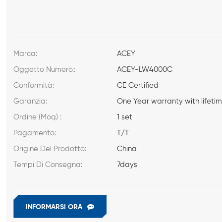
Marca:
ACEY
Oggetto Numero.:
ACEY-LW4000C
Conformità:
CE Certified
Garanzia:
One Year warranty with lifeti
Ordine (Moq) :
1 set
Pagamento:
T/T
Origine Del Prodotto:
China
Tempi Di Consegna:
7days
INFORMARSI ORA