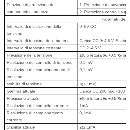
Funzione di protezione dei
1. Protezione da sovraccari
componenti di potenza
2. Protezione contro il supe
Parametri del c
Intervallo di misurazione della
0~5V CC
tensione
Intervallo di tensione della batteria
Carica CC 0~4,5 V; Scarica
Intervallo di tensione costante
CC
2~4,5 V
Precisione della tensione
±(0.5 lettura
‰
+0.5
‰
pie
Risoluzione del controllo di tensione
0,1 mV
Risoluzione del campionamento di
0,1 mV
tensione
stabilità di tensione
≤(± 1mV)
Gamma attuale
Carica CC 200 mA ~ 100 A
Precisione attuale
±(0.5 lettura
‰
+0.5
‰
pie
Risoluzione del controllo corrente
1mA
Risoluzione di campionamento
0,1mA
corrente
Stabilità attuale
≤(± 1mA)