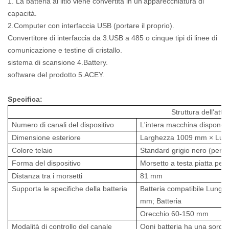
1. La batteria al litio viene convertita in un'apparecchiatura di
capacità.
2.Computer con interfaccia USB (portare il proprio).
Convertitore di interfaccia da 3.USB a 485 o cinque tipi di linee di
comunicazione e testine di cristallo.
sistema di scansione 4.Battery.
software del prodotto 5.ACEY.
Specifica:
Struttura dell'attr
Numero di canali del dispositivo
L'intera macchina dispone d
Dimensione esteriore
Larghezza 1009 mm × Lun
Colore telaio
Standard grigio nero (perso
Forma del dispositivo
Morsetto a testa piatta per 
Distanza tra i morsetti
81 mm
Supporta le specifiche della batteria
Batteria compatibile Lung
mm; Batteria
Orecchio 60-150 mm
Modalità di controllo del canale
Ogni batteria ha una sorgen