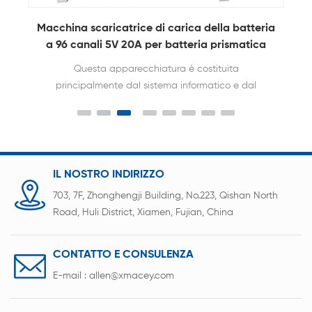
Macchina scaricatrice di carica della batteria
T
k
a 96 canali 5V 20A per batteria prismatica
Questa apparecchiatura è costituita
principalmente dal sistema informatico e dal
software di controllo, dall'interfaccia di
comunicazione e dall'armadio di rilevamento della
batteria. L'armadio di rilevamento della batteria
comprende un dispositivo e posizionato il corpo
della piastra del dispositivo, la carica, la corrente
IL NOSTRO INDIRIZZO
costante e la sorgente di tensione costante
703, 7F, Zhonghengji Building, No.223, Qishan North
scarica la sorgente di corrente costante, il circuito
Road, Huli District, Xiamen, Fujian, China
di controllo dell'archiviazione, il circuito di
campionamento della corrente, il circuito di
campionamento della tensione, la CPU di controllo
CONTATTO E CONSULENZA
principale, la memoria dati, il microcontrollore
E-mail :
allen@xmacey.com
pannello di programmazione e controllo.