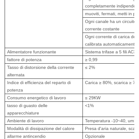
completamente indipendente,
muoviti, fermati, metti in p
Ogni canale ha un circuito 
corrente costante
Ogni corrente di carica del 
calibrata automaticamente 
Alimentatore funzionante
Sistema trifase a 5 fili A
fattore di potenza
≥ 0,99
Tasso di distorsione della corrente
≤ 2%
alternata
Indice di efficienza del reparto di
Carica ≥ 80%, scarica ≥ 7
potenza
Consumo energetico di lavoro
≤ 29KW
tasso di guasto delle
<1%
apparecchiature
Ambiente di lavoro
Temperatura -10~40, umidit
Modalità di dissipazione del calore
Presa d'aria naturale, scaric
allarme antincendio
Opzionale