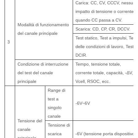
Carica: CC, CV, CCCV, nessun
impatto di tensione o corrente
quando CC passa a CV.
Modalità di funzionamento
Scarica: CD, CP, CR, DCCV.
del canale principale
Test statico, Test a impulsi, Test
3
delle condizioni di lavoro, Test
DCIR.
Condizione di interruzione
Tempo, tensione totale,
del test del canale
corrente totale, capacità, -ΔV,
principale
Vcell, RSOC, ecc.
Range di
test a
-6V~6V
singolo
canale
Tensione del
Tensione di
canale
scarica
-6V (tensione porta dispositivo)