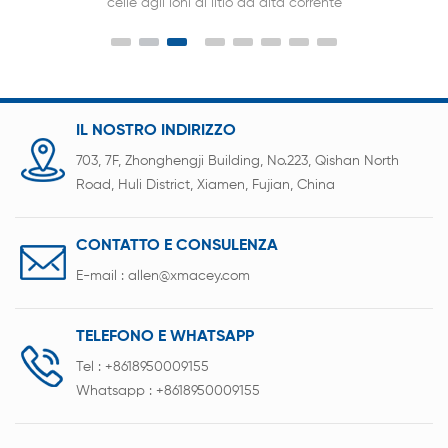
celle agli ioni di litio ad alta corrente
IL NOSTRO INDIRIZZO
703, 7F, Zhonghengji Building, No.223, Qishan North
Road, Huli District, Xiamen, Fujian, China
CONTATTO E CONSULENZA
E-mail :
allen@xmacey.com
TELEFONO E WHATSAPP
Tel :
+8618950009155
Whatsapp :
+8618950009155