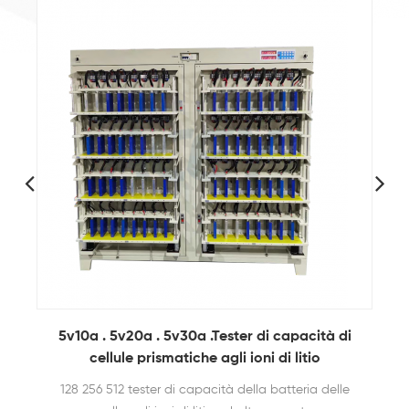
e
5v10a . 5v20a . 5v30a .Tester di capacità di
5
in
cellule prismatiche agli ioni di litio
128 256 512 tester di capacità della batteria delle