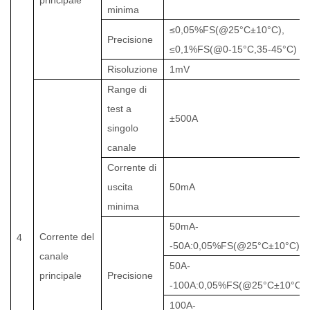
principale
minima
≤0,05%FS(@25°C±10°C),
Precisione
≤0,1%FS(@0-15°C,35-45°C)
Risoluzione
1mV
Range di
test a
±500A
singolo
canale
Corrente di
uscita
50mA
minima
50mA-
Corrente del
4
-50A:0,05%FS(@25°C±10°C)
canale
50A-
principale
Precisione
-100A:0,05%FS(@25°C±10°C)
100A-