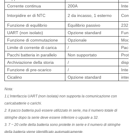
Corrente continua
200A
Interf
Intorpidire
er di NTC
2 da incasso, 1 esterno
Comun
Funzione di equilibrio
Equilibrio passivo
232 C
UART (non isolato)
Opzione standard
Funzi
Funzione di commutazione
Opzionale
Modul
Limite di corrente di carica
/
Pacchi
Pacchi batteria in parallelo
Non supportato
Prote
Archiviazione della storia
/
displ
Funzione di pre-scarico
/
Interf
Cicalino
Opzione standard
interf
Nota:
1.L'interfaccia UART (non isolata) non supporta la comunicazione con
caricabatterie o carichi.
2. Il pacco batteria può essere utilizzato in serie, ma il numero totale di
stringhe dopo la serie deve essere inferiore o uguale a 32.
3. 7 ~ 20 celle della batteria sono protette in serie e il numero di stringhe
della batteria viene identificato automaticamente.