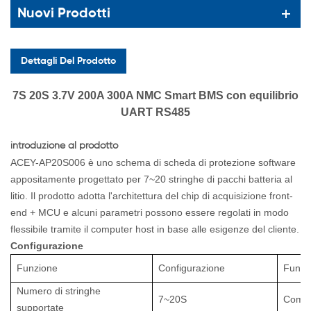
Nuovi Prodotti
Dettagli Del Prodotto
7S 20S 3.7V 200A 300A NMC Smart BMS con equilibrio
UART RS485
introduzione al prodotto
ACEY-AP20S006 è uno schema di scheda di protezione software
appositamente progettato per 7~20 stringhe di pacchi batteria al
litio. Il prodotto adotta l'architettura del chip di acquisizione front-
end + MCU e alcuni parametri possono essere regolati in modo
flessibile tramite il computer host in base alle esigenze del cliente.
Configurazione
Funzione
Configurazione
Funzi
Numero di stringhe
7~20S
Comun
supportate