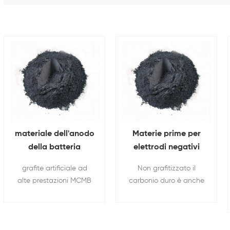
materiale dell'anodo
Materie prime per
della batteria
elettrodi negativi
Mesocarbon
della batteria agli
grafite artificiale ad
Non grafitizzato il
Microsfere grafite
ioni di sodio
alte prestazioni MCMB
carbonio duro è anche
MCMB polvere
è utilizzato
il materiale
principalmente per il
dell'elettrodo anodico
materiale anodico della
per alimentazione ioni