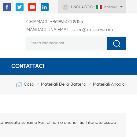
LINGUAGGIO :
Italiano
CHIAMACI
+8618950009155
MANDACI UNA EMAIL
allen@xmacey.com
CONTATTACI
Casa
Materiali Della Batteria
Materiali Anodici
/
/
te, rivestita su rame Foil. offriamo anche litio Titanato ossido