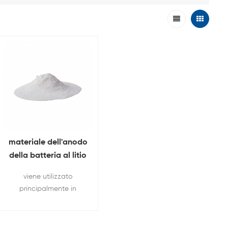
materiale dell'anodo
della batteria al litio
Li4Ti5O12 LTO
viene utilizzato
polvere
principalmente in
accumulatori di
energia, batterie ev,
alimentatori speciali,