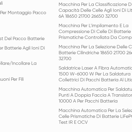
li
Macchina Per La Classificazione D
Capacità Delle Celle Agli Ioni Di Li
i Per Montaggio Pacco
6A 18650 21700 26650 32700
Macchina Per L'impilamento E La
Compressione Di Celle Di Batterie
Prismatiche Controllata Da Comp
st Del Pacco Batterie
Macchina Per La Selezione Delle Ce
r Batterie Agli Ioni Di
Batterie Cilindriche 18650 21700 2
32700
llare/incollare La
Saldatrice Laser A Fibra Automat
1500 W-6000 W Per La Saldatura 
uoni Per Fili
Collettrici Di Pacchi Batteria Al Liti
Macchina Automatica Per Saldatu
Punti A Doppia Faccia A Transisto
10000 A Per Pacchi Batteria
Macchina Automatica Per La Selez
Celle Prismatiche Di Batterie LiFe
Test IR E OCV