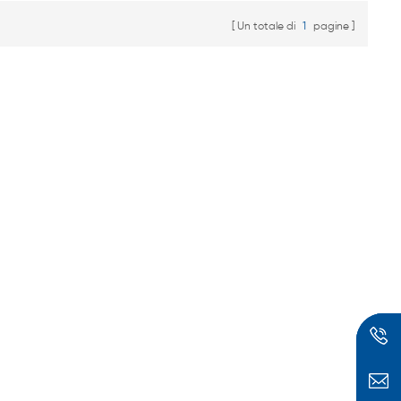
super condensatori e
Un totale di
1
pagine
così via