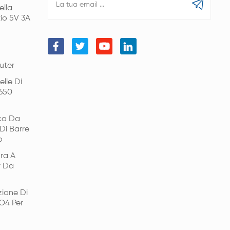
ella
tio 5V 3A
uter
lle Di
6650
ica Da
Di Barre
o
ra A
r Da
ione Di
PO4 Per