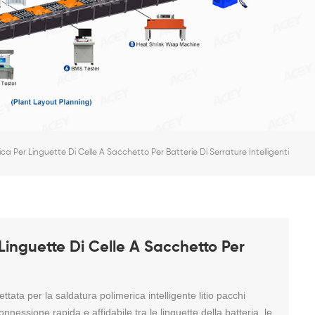
a Per Linguette Di Celle A Sacchetto Per Batterie Di Serrature Intelligenti
Linguette Di Celle A Sacchetto Per
ata per la saldatura polimerica intelligente
litio
pacchi
onnessione rapida e affidabile tra le linguette della batteria, le