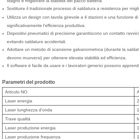
stagno e migliorare la stabilità del pacco batteria.
Sostituire il tradizionale processo di saldatura a resistenza per migli
Utilizza un design con tavola girevole a 4 stazioni e una funzione 
significativamente l'efficienza produttiva.
Dispositivi pneumatici di precisione garantiscono un contatto ravvicin
evitando saldature accidentali.
Adottare un metodo di scansione galvanometrica (durante la saldatur
devono muoversi) per ottenere elevata stabilità ed efficienza.
Il software è facile da usare e i lavoratori generici possono appre
Parametri del prodotto
Articolo
NO.
Laser
energia
Laser
lunghezza d'onda
Trave
qualità
Laser
produzione
energia
Laser
produzione
frequenza