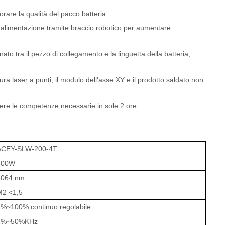
orare la qualità del pacco batteria.
di alimentazione tramite braccio robotico per aumentare
ato tra il pezzo di collegamento e la linguetta della batteria,
a laser a punti, il modulo dell'asse XY e il prodotto saldato non
ndere le competenze necessarie in sole 2 ore.
ACEY-SLW-200-4T
200W
1064 nm
M2
<1,5
1%~100%
continuo
regolabile
1%~50%KHz