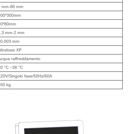
1 mm-80 mm
800*300mm
80*80mm
0,3 mm-2 mm
±0,003 mm
Windows XP
Acqua
raffreddamento
10
°C
~38
°C
220V/Singolo
fase/50Hz/60A
350 kg