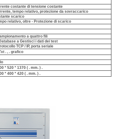
rrente costante di tensione costante
rrente, tempo relativo, protezione da sovraccarico
tante scarico
po relativo, oltre - Protezione di scarico
ampionamento a quattro fili
atabase a Gestisci i dati dei test
otocollo TCP / IP, porta seriale
xt .
, .
grafico
lo
0 * 520 * 1370
( .
mm.
) .
0 * 400 * 420
( .
mm.
) .