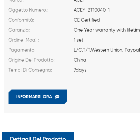
Marca:
ACEY
Oggetto Numero.:
ACEY-BT10040-1
Conformità:
CE Certified
Garanzia:
One Year warranty with lifeti
Ordine (Moq) :
1 set
Pagamento:
L/C,T/T,Western Union, Paypa
Origine Del Prodotto:
China
Tempi Di Consegna:
7days
INFORMARSI ORA
Dettagli Del Prodotto