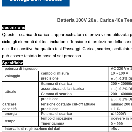
Batteria 100V 20a . Carica 40a Te
descrizione
Questo . scarica di carica L'apparecchiatura di prova viene utilizzata pr
ciclo, gli elementi del test includono: Tensione di protezione della cari
ecc. Il dispositivo ha quattro test Passaggi: Carica, scarica, scaffalatu
può essere testata in base al set processo.
Specifiche
potenza di ingresso
AC 220 V ± 1
campo di misura
10 ~ 100 V
voltaggio
precisione
± .
( .
0,2% Di
Gamma di ricarica
200 ~ 2000
accuratezza della ricarica
± .
( .
0,2% Di
attuale
Gamma di scarico
200 ~ 4000
precisione
± .
( .
0,2% Di
caricare
tensione costante cut-off attuale
minimo
200
capacità
precisione
± 1 ‰
energia
Potenza di scarico
≦ 4000W
tempo di ispezione
ricevere in 
tempo
Timer
gamma
0 ~ 999
Intervallo di registrazione dei dati
≥5s .