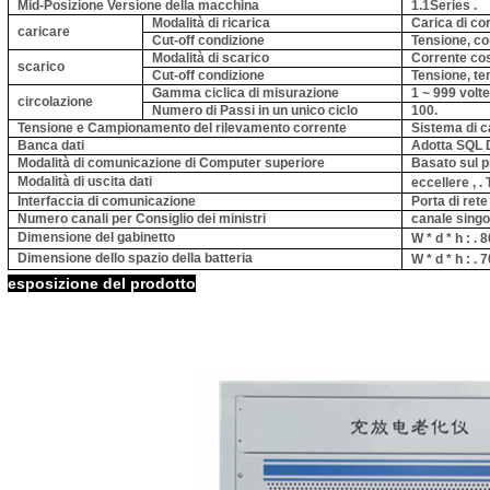
Mid-Posizione Versione della macchina
1.1Series .
Modalità di ricarica
Carica di co
caricare
Cut-off condizione
Tensione, co
Modalità di scarico
Corrente cos
scarico
Cut-off condizione
Tensione, tem
Gamma ciclica di misurazione
1 ~ 999
volte
circolazione
Numero di Passi in un unico ciclo
100.
Tensione e Campionamento del rilevamento corrente
Sistema di c
Banca dati
Adotta SQL D
Modalità di comunicazione di Computer superiore
Basato sul pr
Modalità di uscita dati
eccellere
, .
T
Interfaccia di comunicazione
Porta di rete
Numero canali per Consiglio dei ministri
canale singo
Dimensione del gabinetto
W * d * h
: .
80
Dimensione dello spazio della batteria
W * d * h
: .
70
esposizione del prodotto