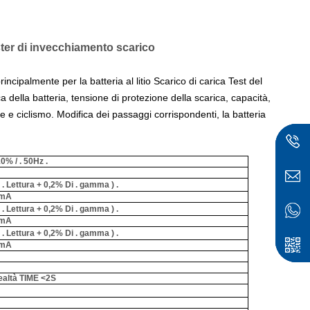
ster di invecchiamento scarico
incipalmente per la batteria al litio Scarico di carica Test del
ca della batteria, tensione di protezione della scarica, capacità,
re e ciclismo. Modifica dei passaggi corrispondenti, la batteria
0% / . 50Hz .
 . Lettura + 0,2% Di . gamma
) .
0mA
 . Lettura + 0,2% Di . gamma
) .
0mA
 . Lettura + 0,2% Di . gamma
) .
 mA
ese
realtà TIME <2S