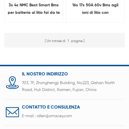
3s 4s NMC Best Smart Bms
16s 17s 50A 60v Bms agli
per batteria al litio fai da te
ioni di litio con
12V BMS RS485
bilanciamento della porta
comune
Un totale di
1
pagine
IL NOSTRO INDIRIZZO
703, 7F, Zhonghengji Building, No.223, Qishan North
Road, Huli District, Xiamen, Fujian, China
CONTATTO E CONSULENZA
E-mail :
allen@xmacey.com