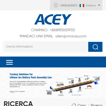
LINGUAGGIO :
Italiano
CHIAMACI
+8618950009155
MANDACI UNA EMAIL
allen@xmacey.com
RICERCA
Casa
Ricerca
/