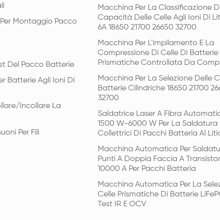
li
Macchina Per La Classificazione D
Capacità Delle Celle Agli Ioni Di Li
i Per Montaggio Pacco
6A 18650 21700 26650 32700
Macchina Per L'impilamento E La
Compressione Di Celle Di Batterie
Prismatiche Controllata Da Comp
st Del Pacco Batterie
Macchina Per La Selezione Delle Ce
r Batterie Agli Ioni Di
Batterie Cilindriche 18650 21700 2
32700
llare/incollare La
Saldatrice Laser A Fibra Automat
1500 W-6000 W Per La Saldatura 
uoni Per Fili
Collettrici Di Pacchi Batteria Al Liti
Macchina Automatica Per Saldatu
Punti A Doppia Faccia A Transisto
10000 A Per Pacchi Batteria
Macchina Automatica Per La Selez
Celle Prismatiche Di Batterie LiFe
Test IR E OCV