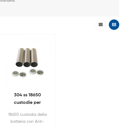
truttura.
304 ss 18650
custodie per
batterie Con Anti-
18650 custodia della
esplosivo tappo E
batteria con Anti-
isolamento O-Ring
Explosive tappo e O-