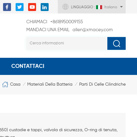
LINGUAGGIO :
Italiano
CHIAMACI
+8618950009155
MANDACI UNA EMAIL
allen@xmacey.com
CONTATTACI
Casa
Materiali Della Batteria
Parti Di Celle Cilindriche
/
/
32650) custodie e tappi, valvola di sicurezza, O-ring di tenuta,