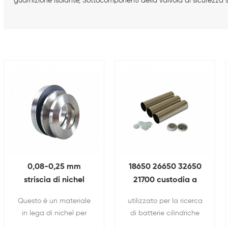
guarnizione isolante, Sottocomponenti della valvola di sicurezza s
0,08-0,25 mm
18650 26650 32650
striscia di nichel
21700 custodia a
puro di spessore
celle cilindriche per
Questo è un materiale
utilizzato per la ricerca
utilizzata per la
batteria Con Anti-
in lega di nichel per
di batterie cilindriche
saldatrice a punti
esplosivo tappo E
2P2S 3P2S 4P2S 5p2
21700,18650,26650,32650,