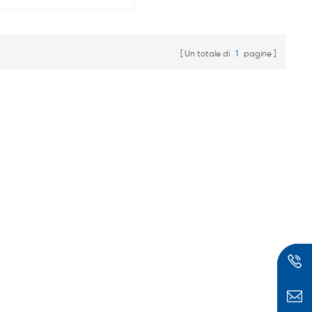
ring di isolamento,
usato per 18650 ricerca
sulle batterie,
Un totale di
1
pagine
produzione.