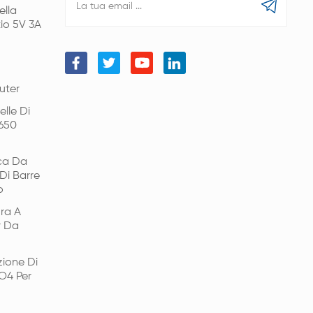
ella
tio 5V 3A
uter
lle Di
6650
ica Da
Di Barre
o
ra A
r Da
ione Di
PO4 Per