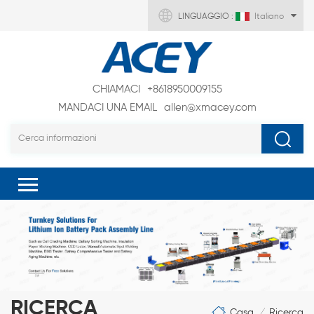
LINGUAGGIO :
Italiano
CHIAMACI
+8618950009155
MANDACI UNA EMAIL
allen@xmacey.com
RICERCA
Casa
Ricerca
/