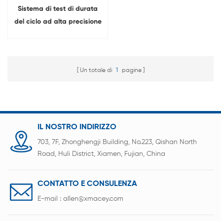
Sistema di test di durata
del ciclo ad alta precisione
Analizzatore DCIR per
carica e scarica a impulsi
della batteria EV
Un totale di
1
pagine
IL NOSTRO INDIRIZZO
703, 7F, Zhonghengji Building, No.223, Qishan North
Road, Huli District, Xiamen, Fujian, China
CONTATTO E CONSULENZA
E-mail :
allen@xmacey.com