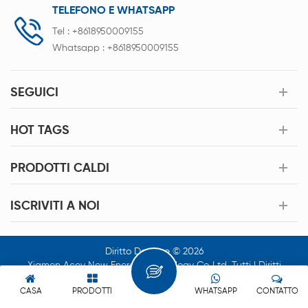
TELEFONO E WHATSAPP
Tel :
+8618950009155
Whatsapp :
+8618950009155
SEGUICI
HOT TAGS
PRODOTTI CALDI
ISCRIVITI A NOI
Diritto Dautore © 2026
Xiamen Acey New Energy Technology Co.,Ltd. Tutti I Diritti
Riservati.
CASA
PRODOTTI
WHATSAPP
CONTATTO