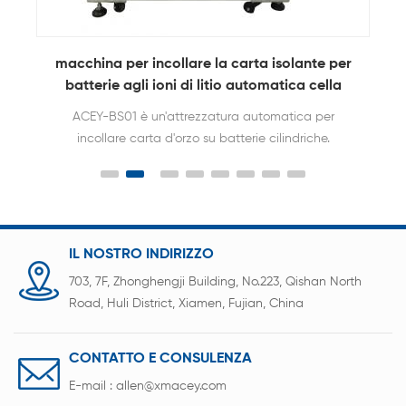
r
selezionatrice automatica per batterie a
cilindro a 5 canali Per 18650 linea pacco
batteria
ACEY-AS5S può smistare automaticamente le
batterie secondo i requisiti specificati e ha le
caratteristiche di smistamento rapido e accurato.
IL NOSTRO INDIRIZZO
703, 7F, Zhonghengji Building, No.223, Qishan North
Road, Huli District, Xiamen, Fujian, China
CONTATTO E CONSULENZA
E-mail :
allen@xmacey.com