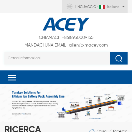
LINGUAGGIO :
Italiano
CHIAMACI
+8618950009155
MANDACI UNA EMAIL
allen@xmacey.com
RICERCA
Casa
Ricerca
/