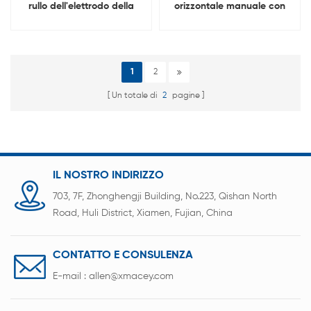
rullo dell'elettrodo della
orizzontale manuale con
batteria Con funzione di
elettrodo a batteria
riscaldamento
1
2
Un totale di
2
pagine
IL NOSTRO INDIRIZZO
703, 7F, Zhonghengji Building, No.223, Qishan North
Road, Huli District, Xiamen, Fujian, China
CONTATTO E CONSULENZA
E-mail :
allen@xmacey.com