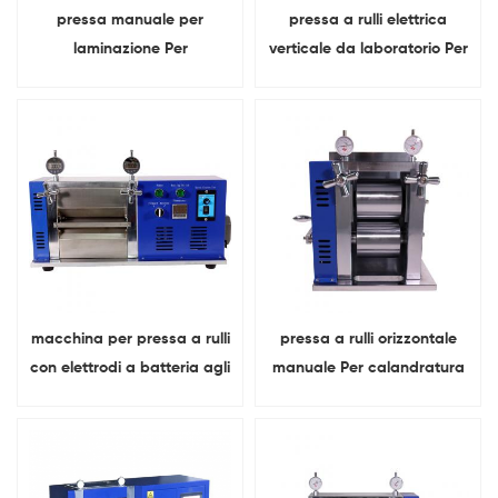
pressa manuale per
pressa a rulli elettrica
laminazione Per
verticale da laboratorio Per
calandratura foglio
18650 calandratura con
elettrodo batteria al litio
elettrodi a batteria
macchina per pressa a rulli
pressa a rulli orizzontale
con elettrodi a batteria agli
manuale Per calandratura
ioni di litio da laboratorio
a foglio di elettrodi a
Con funzione di
batteria cilindrica
riscaldamento