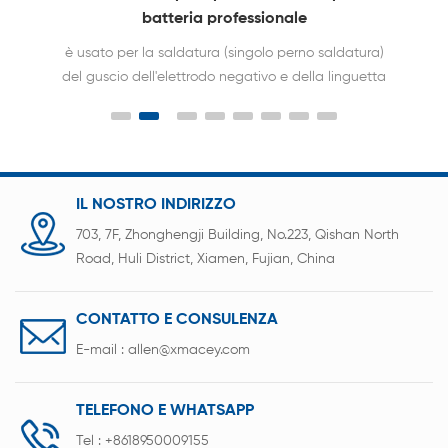
rotante
)
ACEY-S200C con funzione di rotazione della testa
a
di saldatura, viene utilizzato per la saldatura a
punti automatica del pacco batteria da
18650,21700,26650,32650,32700 cilindri.
IL NOSTRO INDIRIZZO
703, 7F, Zhonghengji Building, No.223, Qishan North
Road, Huli District, Xiamen, Fujian, China
CONTATTO E CONSULENZA
E-mail :
allen@xmacey.com
TELEFONO E WHATSAPP
Tel :
+8618950009155