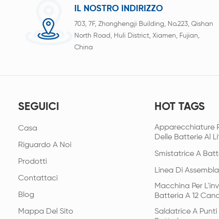
IL NOSTRO INDIRIZZO
703, 7F, Zhonghengji Building, No.223, Qishan
North Road, Huli District, Xiamen, Fujian,
China
SEGUICI
HOT TAGS
Apparecchiature 
Casa
Delle Batterie Al Li
Riguardo A Noi
Smistatrice A Batt
Prodotti
Linea Di Assembla
Contattaci
Macchina Per L'in
Blog
Batteria A 12 Cana
Mappa Del Sito
Saldatrice A Punt