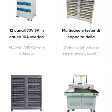
12 canali 70V 5A in
Multicanale tester di
carica 10A scarica
capacità della
attrezzature per
batteria a celle
ACEY-BT7010-12 viene
diversi canali possono
l'invecchiamento
cilindriche agli ioni
utilizzato
essere personalizzati in
della batteria Per
di litio
principalmente per il
base alle esigenze del
18650 test della
ciclo di carica e scarica
cliente e la corrente e
batteria
della batteria al litio
la tensione sono
test.
unificate, è adatto per
la produzione di massa