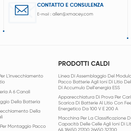
CONTATTO E CONSULENZA
allen@xmacey.com
E-mail :
PRODOTTI CALDI
Per L'invecchiamento
Linea Di Assemblaggio Del Modulo
tio
Pacco Batterie Agli Ioni Di Litio De
Di Accumulo Dell'energia ESS
eria A 6 Canali
Apparecchiatura Di Prova Per Car
ggio Della Batteria
Scarica Di Batterie Al Litio Con F
Energetico Da 100 V E 200 A
vecchiamento Della
li
Macchina Per La Classificazione D
Capacità Delle Celle Agli Ioni Di Li
i Per Montaggio Pacco
6A 18650 21700 26650 32700