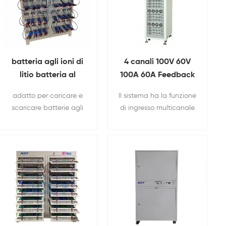
batteria agli ioni di
4 canali 100V 60V
litio batteria al
100A 60A Feedback
piombo Carica-
energetico Carica e
adatto per caricare e
Il sistema ha la funzione
scarica
scarica rigenerativa
scaricare batterie agli
di ingresso multicanale
apparecchiature per
Modulo batteria
ioni di litio requisiti.
e rigenerazione
prove di ciclo di vita
Lifepo4 e tester
dell'energia, che
Con diversi morsetti
PACK
consente di risparmiare
molta energia elettrica
consumata nel
processo di carica e
scarica. Applicabile per
veicoli elettrici, utensili
elettrici, attrezzi da