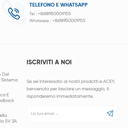
TELEFONO E WHATSAPP
+8618950009155
Tel :
+8618950009155
Whatsapp :
ISCRIVITI A NOI
 Del
l Sistema
Se sei interessato ai nostri prodotti e ACEY,
benvenuto per lasciare un messaggio, ti
ica E
risponderemo immediatamente.
eedback
ella
tio 5V 3A