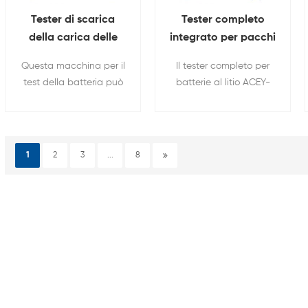
Tester di scarica
Tester completo
della carica delle
integrato per pacchi
celle della batteria a
batteria da 100 V e
Questa macchina per il
Il tester completo per
512 canali per 18650
120 A
test della batteria può
batterie al litio ACEY-
21700 26650 32700
multifunzionale
essere utilizzata per la
BCT100-120 è un
capacità del pacco
dispositivo rapido e
batteria cilindrico , la
preciso per testare le
resistenza interna, il test
prestazioni delle
1
2
3
...
8
di carica e scarica, ecc.
batterie finite. Può
effettuare una
misurazione
quantitativa e
accurata di alcuni
parametri di base della
batteria.