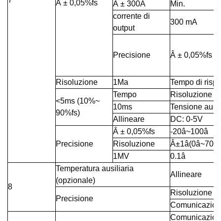
Â ± 0,05%fs
Â ± 300A
Min.
corrente di
300 mA
output
Precisione
Â ± 0,05%fs
Risoluzione
1Ma
Tempo di rispos
Tempo
Risoluzione
<5ms (10%~
10ms
Tensione ausil
90%fs)
Allineare
DC: 0-5V
Â ± 0,05%fs
-20â~100â
Precisione
Risoluzione
Â±1â(0â~70â)
1MV
0.1â
Temperatura ausiliaria
Allineare
(opzionale)
8
Risoluzione
Precisione
Comunicazio
Comunicazion