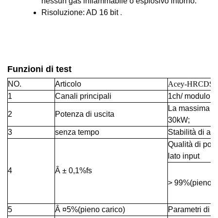
nessun gas infiammabile o esplosivo intorno.
Risoluzione: AD 16 bit
.
Funzioni di test
NO.
Articolo
Acey-HRCDS-
1
Canali principali
1ch/ modulo
La massima po
2
Potenza di uscita
30kW;
3
senza tempo
Stabilità di al
Qualità di pot
lato input
4
Â ± 0,1%fs
> 99%(pieno c
5
Â ¤5%(pieno carico)
Parametri di 