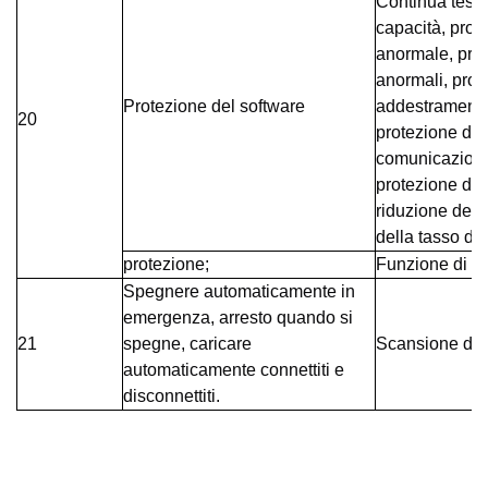
Continua test
capacità, prot
anormale, prot
anormali, prote
Protezione del software
addestramento
20
protezione del
comunicazione 
protezione del
riduzione della
della tasso di 
protezione;
Funzione di a
Spegnere automaticamente in
emergenza, arresto quando si
21
spegne, caricare
Scansione del
automaticamente connettiti e
disconnettiti.