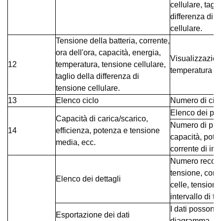
cellulare, tagli
differenza di 
cellulare.
Tensione della batteria, corrente,
ora dell'ora, capacità, energia,
Visualizzazione
12
temperatura, tensione cellulare,
temperatura so
taglio della differenza di
tensione cellulare.
13
Elenco ciclo
Numero di circ
Elenco dei pr
Capacità di carica/scarico,
Numero di proc
14
efficienza, potenza e tensione
capacità, poten
media, ecc.
corrente di int
Numero record
tensione, corr
Elenco dei dettagli
celle, tensio
intervallo di 
I dati possono
Esportazione dei dati
diagramma.