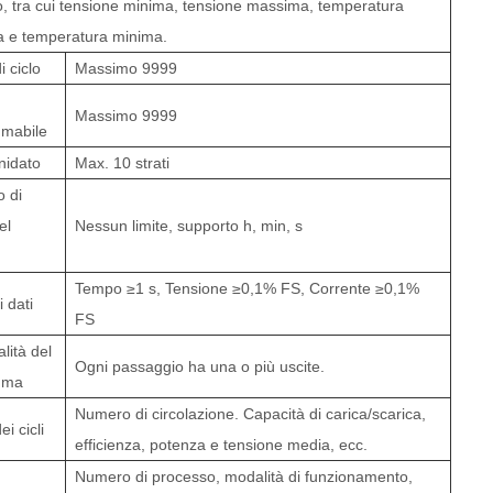
io, tra cui tensione minima, tensione massima, temperatura
 e temperatura minima.
 ciclo
Massimo
9999
Massimo
9999
mabile
nidato
Max. 10 strati
o di
el
Nessun limite, supporto
h, min, s
Tempo ≥1 s, Tensione ≥0,1% FS, Corrente ≥0,1%
i dati
FS
lità del
Ogni passaggio ha una o più uscite
.
mma
Numero di circolazione. Capacità di carica/scarica,
i cicli
efficienza, potenza e tensione media, ecc.
Numero di processo, modalità di funzionamento,