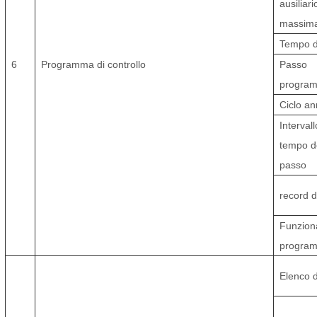
ausiliar
massima
Tempo di
6
Programma di controllo
Passo
program
Ciclo an
Intervall
tempo d
passo
record d
Funziona
progra
Elenco de