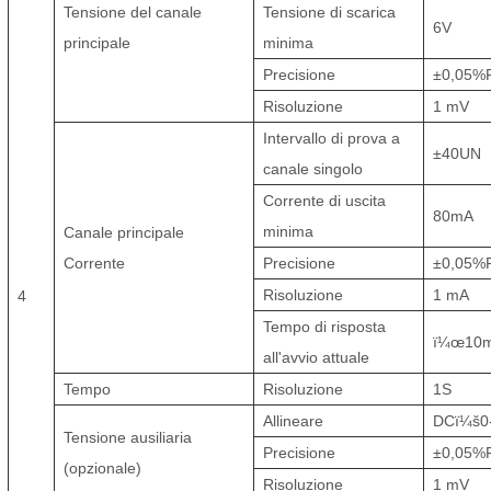
Tensione del canale
Tensione di scarica
6
V
principale
minima
Precisione
±
0,05%
Risoluzione
1 mV
Intervallo di prova a
±
40
UN
canale singolo
Corrente di uscita
80
mA
minima
Canale principale
Corrente
Precisione
±
0,05%
Risoluzione
1 mA
4
Tempo di risposta
ï¼œ
10
all'avvio attuale
Tempo
Risoluzione
1
S
Allineare
DC
ï¼š
0
Tensione ausiliaria
Precisione
±0,05%
(opzionale)
Risoluzione
1 mV