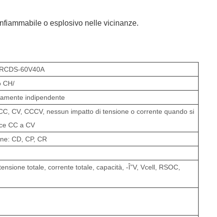
nfiammabile o esplosivo nelle vicinanze.
RCDS-60V40A
o CH/
amente indipendente
 CC, CV, CCCV,
nessun impatto di tensione o corrente quando si
sce CC a CV
one: CD, CP, CR
ensione totale, corrente totale, capacità, -Î”V, Vcell, RSOC,