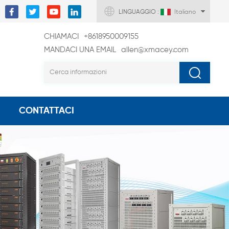
LINGUAGGIO :
Italiano
CHIAMACI
+8618950009155
MANDACI UNA EMAIL
allen@xmacey.com
CONTATTACI