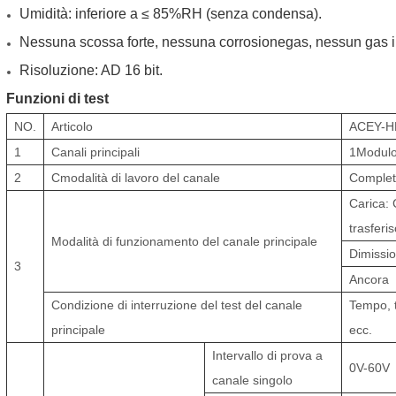
Umidità: inferiore a ≤ 85%RH (senza condensa).
Nessuna scossa forte, nessuna corrosione
gas, nessun gas i
Risoluzione: AD 16 bit.
Funzioni di test
NO.
Articolo
ACEY-H
1
Canali principali
1
Modul
2
C
modalità di lavoro del canale
Complet
Carica:
trasferi
Modalità di funzionamento del canale principale
Dimissi
3
Ancora
Condizione di interruzione del test del canale
Tempo, t
principale
ecc.
Intervallo di prova a
0V-
60
V
canale singolo