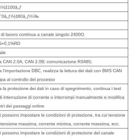
ƒï½ž
1
0
0
â„ƒ
ˆ
0
â„ƒï½ž
80
â„ƒï¼‰
di lavoro continua a canale singolo
2400
O
.
S+0,1%RD
ale
a CAN 2.0A, CAN 2.0B; comunicazione RS485;
 l'importazione DBC, realizza la lettura dei dati con BMS CAN
ipa al controllo del processo
 la protezione dei dati in caso di spegnimento, continua i test
di interruzione di corrente o interrompi manualmente e modifica
tri dei passaggi online.
ti possono impostare le condizioni di protezione, tra cui tensione
 tensione massima, corrente minima, corrente massima, ecc.
ti possono impostare le condizioni di protezione del canale