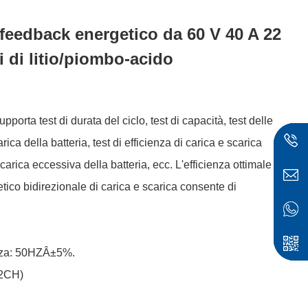
n feedback energetico da 60 V 40 A 22
i di litio/piombo-acido
ta test di durata del ciclo, test di capacità, test delle
ica della batteria, test di efficienza di carica e scarica
 scarica eccessiva della batteria, ecc. L'efficienza ottimale
etico bidirezionale di carica e scarica consente di
ese
enza: 50HZÂ±5%.
22CH)