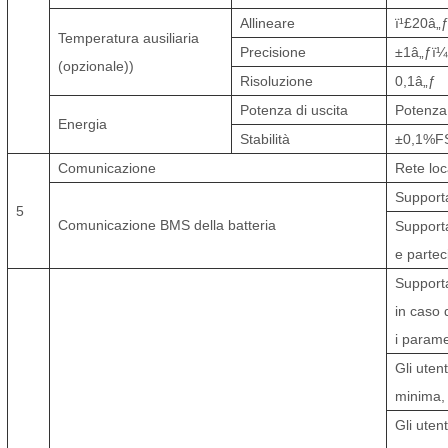
Allineare
ï¹£
2
0
â„
Temperatura ausiliaria
Precisione
±1
â„ƒï¼
(opzionale)
)
Risoluzione
0,1
â„ƒ
Potenza di uscita
Potenza 
Energia
Stabilità
±
0,1%F
Comunicazione
Rete loc
Support
5
Comunicazione BMS della batteria
Supporta
e partec
Supporta
in caso 
i parame
Gli uten
minima,
Gli uten