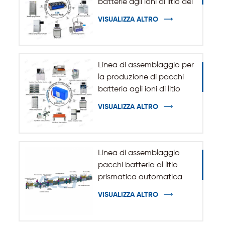
batterie agli ioni di litio del
sistema di accumulo
VISUALIZZA ALTRO
dell'energia ESS
Linea di assemblaggio per
la produzione di pacchi
batteria agli ioni di litio
cilindrici 32140 33140
VISUALIZZA ALTRO
Linea di assemblaggio
pacchi batteria al litio
prismatica automatica
VISUALIZZA ALTRO