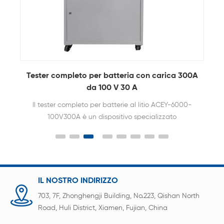
ca
Tester completo per batteria con carica 300A
da 100 V 30 A
Il tester completo per batterie al litio ACEY-6000-
100V300A è un dispositivo specializzato
progettato per valutare e analizzare le prestazioni
e lo stato delle batterie agli ioni di litio o ai polimeri
di litio, comunemente utilizzate in un'ampia
gamma di applicazioni, tra cui elettronica di
consumo, veicoli elettrici , sistemi di accumulo di
IL NOSTRO INDIRIZZO
energia e altro ancora.
703, 7F, Zhonghengji Building, No.223, Qishan North
Road, Huli District, Xiamen, Fujian, China