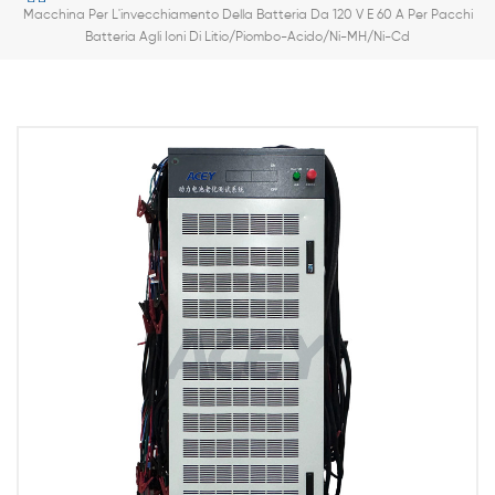
Macchina Per L'invecchiamento Della Batteria Da 120 V E 60 A Per Pacchi
Batteria Agli Ioni Di Litio/piombo-Acido/Ni-MH/Ni-Cd