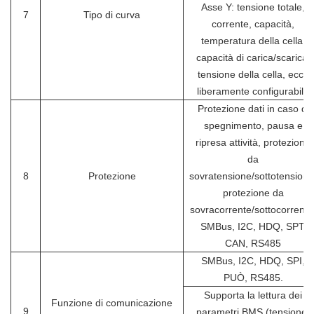
Asse Y: tensione totale,
7
Tipo di curva
corrente, capacità,
temperatura della cella,
capacità di carica/scarica,
tensione della cella, ecc.;
liberamente configurabile
Protezione dati in caso di
spegnimento, pausa e
ripresa attività, protezione
da
8
Protezione
sovratensione/sottotensione
protezione da
sovracorrente/sottocorrente
SMBus, I2C, HDQ, SPT,
CAN, RS485
SMBus, I2C, HDQ, SPI,
PUÒ, RS485.
Supporta la lettura dei
Funzione di comunicazione
9
parametri BMS (tensione,