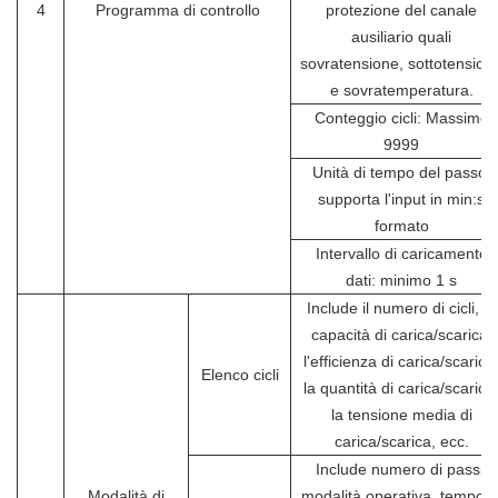
4
Programma di controllo
protezione del canale
ausiliario quali
sovratensione, sottotension
e sovratemperatura.
Conteggio cicli: Massimo
9999
Unità di tempo del passo:
supporta l'input in min:s
formato
Intervallo di caricamento
dati: minimo 1 s
Include il numero di cicli, la
capacità di carica/scarica,
l'efficienza di carica/scarica
Elenco cicli
la quantità di carica/scarica
la tensione media di
carica/scarica, ecc.
Include numero di passi,
Modalità di
modalità operativa, tempo d