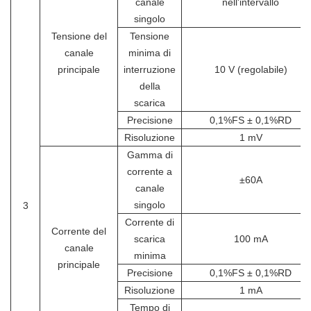
canale
nell'intervallo
singolo
Tensione del
Tensione
canale
minima di
principale
interruzione
10 V (regolabile)
della
scarica
Precisione
0,1%FS ± 0,1%RD
Risoluzione
1 mV
Gamma di
corrente a
±60A
canale
singolo
3
Corrente di
Corrente del
scarica
100 mA
canale
minima
principale
Precisione
0,1%FS ± 0,1%RD
Risoluzione
1 mA
Tempo di