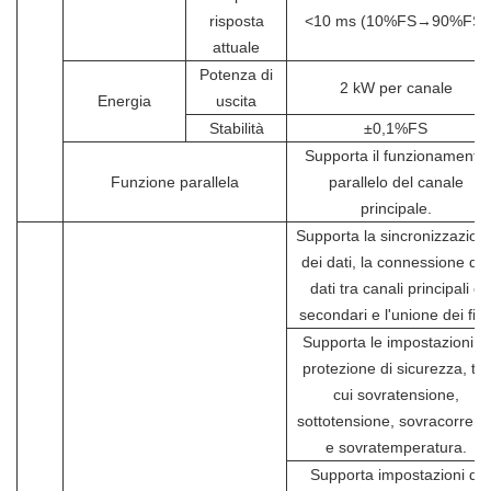
risposta
<10 ms (10%FS→90%FS)
attuale
Potenza di
2 kW per canale
Energia
uscita
Stabilità
±0,1%FS
Supporta il funzionamento
Funzione parallela
parallelo del canale
principale.
Supporta la sincronizzazion
dei dati, la connessione dei
dati tra canali principali e
secondari e l'unione dei file
Supporta le impostazioni di
protezione di sicurezza, tra
cui sovratensione,
sottotensione, sovracorrent
e sovratemperatura.
Supporta impostazioni di