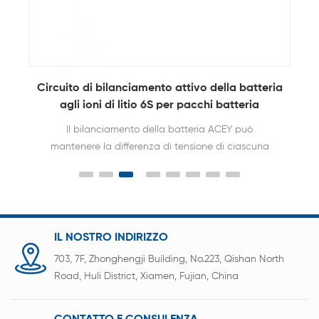
Circuito di bilanciamento attivo della batteria
agli ioni di litio 6S per pacchi batteria
Il bilanciamento della batteria ACEY può
mantenere la differenza di tensione di ciascuna
cella entro 10 mv. Estendere la durata della
batteria 2-3 volte. Senza limiti di capacità,
tensione e tipo di batteria.
IL NOSTRO INDIRIZZO
703, 7F, Zhonghengji Building, No.223, Qishan North
Road, Huli District, Xiamen, Fujian, China