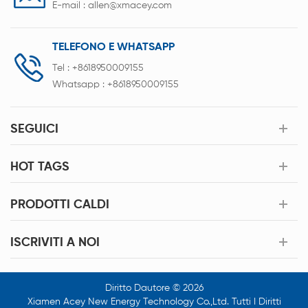
E-mail :
allen@xmacey.com
TELEFONO E WHATSAPP
Tel :
+8618950009155
Whatsapp :
+8618950009155
SEGUICI
HOT TAGS
PRODOTTI CALDI
ISCRIVITI A NOI
Diritto Dautore © 2026
Xiamen Acey New Energy Technology Co.,Ltd. Tutti I Diritti