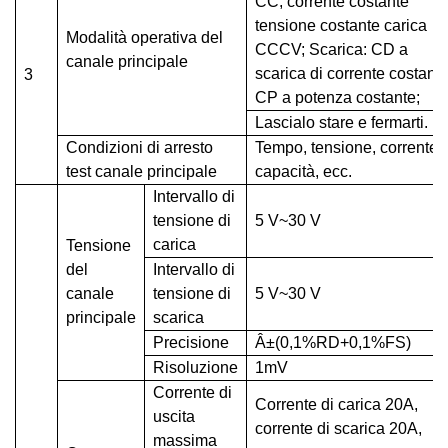
CC, corrente costante
tensione costante carica
Modalità operativa del
CCCV; Scarica: CD a
canale principale
scarica di corrente costante
3
CP a potenza costante;
Lascialo stare e fermarti.
Condizioni di arresto
Tempo, tensione, corrente,
test canale principale
capacità, ecc.
Intervallo di
tensione di
5 V~30 V
carica
Tensione
del
Intervallo di
canale
tensione di
5 V~30 V
principale
scarica
Precisione
Â±(0,1%RD+0,1%FS)
Risoluzione
1mV
Corrente di
Corrente di carica 20A,
uscita
corrente di scarica 20A,
massima