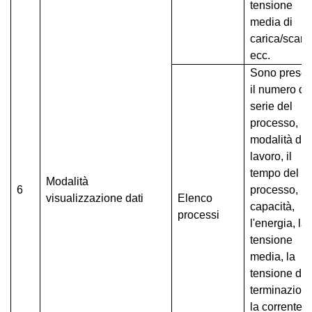
tensione
media di
carica/scaric
ecc.
Sono presen
il ​​numero di
serie del
processo, la
modalità di
lavoro, il
tempo del
Modalità
6
processo, la
visualizzazione dati
Elenco
capacità,
processi
l'energia, la
tensione
media, la
tensione di
terminazione
la corrente d