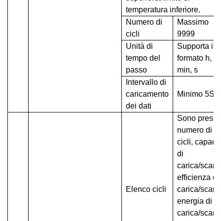
temperatura inferiore.
Numero di
Massimo
cicli
9999
Unità di
Supporta il
tempo del
formato h,
passo
min, s
Intervallo di
caricamento
Minimo 5S
dei dati
Sono presen
numero di
cicli, capaci
di
carica/scaric
efficienza di
Elenco cicli
carica/scaric
energia di
carica/scaric