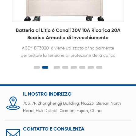
0A
70V 85V 100V Batteria al litio per armadio di
invecchiamento in carica Tester di
invecchiamento in scaricamento
ACEY-BT7010-12 viene applicato al sistema di test
del ciclo di scarica della carica integrato di carica
e scarica del ciclo del pacco batteria al litio a
stringa bassa, test di funzionamento del pacco
batteria e monitoraggio dei dati di scaricamento
della carica.
IL NOSTRO INDIRIZZO
703, 7F, Zhonghengji Building, No.223, Qishan North
Road, Huli District, Xiamen, Fujian, China
CONTATTO E CONSULENZA