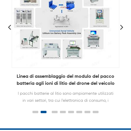
o
Linea di assemblaggio del modulo pacco
o
batteria cilindrico agli ioni di litio 18650-32700
I pacchi batteria cilindrici 18650, 21700, 26650,
32650 e 32700 sono utilizzati in diversi settori tra
cui l'elettronica di consumo, i veicoli elettrici, gli
utensili elettrici, i sistemi di stoccaggio dell'energia,
i dispositivi medici e le applicazioni aerospaziali e
di difesa grazie alla loro elevata densità di