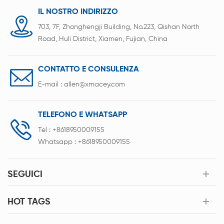
energia, affidabilità e versatilità.
IL NOSTRO INDIRIZZO
703, 7F, Zhonghengji Building, No.223, Qishan North
Road, Huli District, Xiamen, Fujian, China
CONTATTO E CONSULENZA
E-mail :
allen@xmacey.com
TELEFONO E WHATSAPP
Tel :
+8618950009155
Whatsapp :
+8618950009155
SEGUICI
HOT TAGS