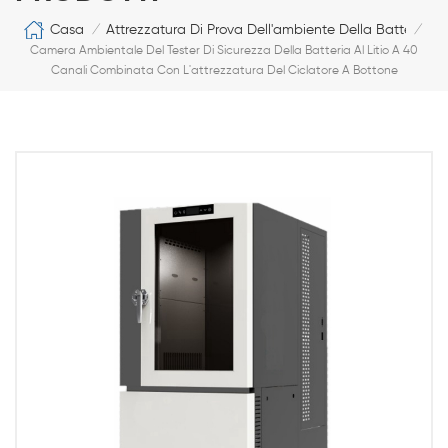
Casa
Attrezzatura Di Prova Dell'ambiente Della Batteria
/
/
Camera Ambientale Del Tester Di Sicurezza Della Batteria Al Litio A 40
Canali Combinata Con L'attrezzatura Del Ciclatore A Bottone