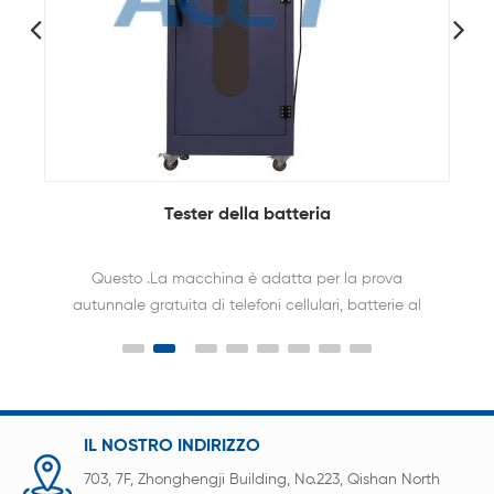
Tester della batteria
Attre
batteri
Questo .La macchina è adatta per la prova
Qu
autunnale gratuita di telefoni cellulari, batterie al
attre
litio, interfoni, dizionari elettronici, edifici interfono
cot
telefoni, CD / MD / mp3 e altri piccoli prodotti
elettronici del consumatore e componenti.
IL NOSTRO INDIRIZZO
703, 7F, Zhonghengji Building, No.223, Qishan North