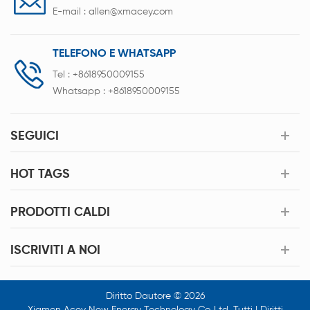
E-mail :
allen@xmacey.com
TELEFONO E WHATSAPP
Tel :
+8618950009155
Whatsapp :
+8618950009155
SEGUICI
HOT TAGS
PRODOTTI CALDI
ISCRIVITI A NOI
Diritto Dautore © 2026
Xiamen Acey New Energy Technology Co.,Ltd. Tutti I Diritti