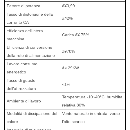
Fattore di potenza
â¥0,99
Tasso di distorsione della
â¤2%
corrente CA
efficienza dell'intera
Carica
â¥
75
%
macchina
Efficienza di conversione
â¥
70%
della rete di alimentazione
Lavoro consumo
â¤
29
KW
energetico
Tasso di guasto
<1%
dell'attrezzatura
Te
mp
eratura
-10~40°C
. h
u
midità
Ambiente di lavoro
relativa 80%
Modalità di dissipazione del
Vento naturale in entrata, verso
calore
l'alto
scarico
Intervallo di misurazione