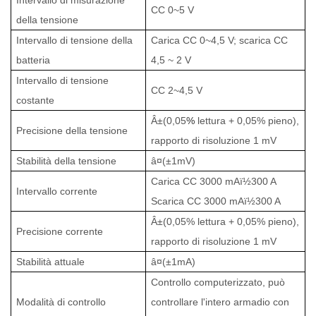
CC 0~5 V
della tensione
Intervallo di tensione della
Carica CC 0~4,5 V; scarica CC
batteria
4,5 ~ 2 V
Intervallo di tensione
CC 2~4,5 V
costante
Â±(0,05
%
lettura + 0,05% pieno),
Precisione della tensione
rapporto di risoluzione 1 mV
Stabilità della tensione
â¤(±1mV)
Carica
CC 3000 mA
ï½
300 A
Intervallo corrente
Scarica CC
3000 mA
ï½
300 A
Â±(0,05% lettura + 0,05% pieno),
Precisione corrente
rapporto di risoluzione 1 mV
Stabilità attuale
â¤(±1mA)
Controllo computerizzato, può
Modalità di controllo
controllare l'intero armadio con