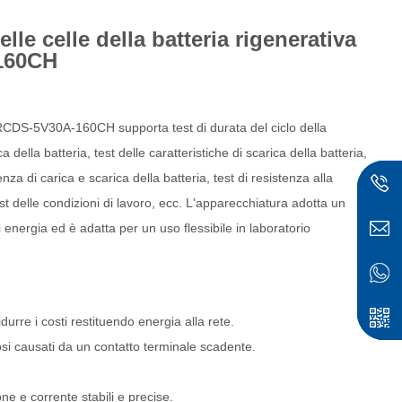
lle celle della batteria rigenerativa
160CH
-HRCDS-5V30A-160CH supporta test di durata del ciclo della
ca della batteria, test delle caratteristiche di scarica della batteria,
ienza di carica e scarica della batteria, test di resistenza alla
est delle condizioni di lavoro, ecc. L'apparecchiatura adotta un
 energia ed è adatta per un uso flessibile in laboratorio
ese
urre i costi restituendo energia alla rete.
si causati da un contatto terminale scadente.
e e corrente stabili e precise.