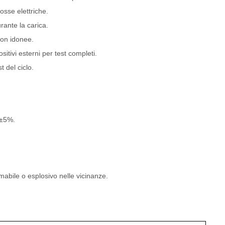
osse elettriche.
rante la carica.
non idonee.
sitivi esterni per test completi.
t del ciclo.
Z±5%.
abile o esplosivo nelle vicinanze.