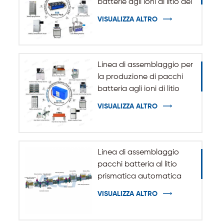
batterie agli ioni di litio del
sistema di accumulo
VISUALIZZA ALTRO
dell'energia ESS
Linea di assemblaggio per
la produzione di pacchi
batteria agli ioni di litio
cilindrici 32140 33140
VISUALIZZA ALTRO
Linea di assemblaggio
pacchi batteria al litio
prismatica automatica
VISUALIZZA ALTRO