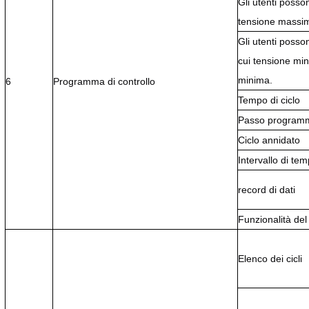
Gli utenti posso
tensione massim
Gli utenti posso
cui tensione mi
minima.
6
Programma di controllo
Tempo di ciclo
Passo programm
Ciclo annidato
Intervallo di te
record di dati
Funzionalità d
Elenco dei cicli