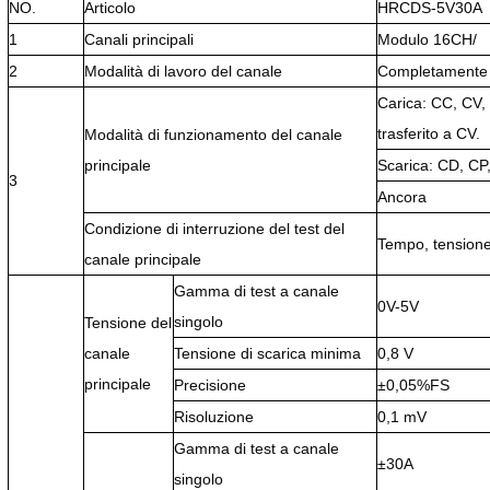
NO.
Articolo
HRCDS-5V30A
1
Canali principali
Modulo 16CH/
2
Modalità di lavoro del canale
Completamente 
Carica: CC, CV,
trasferito a CV.
Modalità di funzionamento del canale
principale
Scarica: CD, C
3
Ancora
Condizione di interruzione del test del
Tempo, tensione 
canale principale
Gamma di test a canale
0V-5V
singolo
Tensione del
canale
Tensione di scarica minima
0,8 V
principale
Precisione
±0,05%FS
Risoluzione
0,1 mV
Gamma di test a canale
±30A
singolo