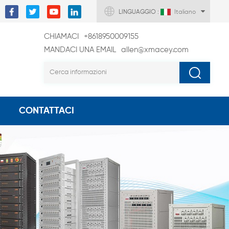
LINGUAGGIO :
Italiano
CHIAMACI
+8618950009155
MANDACI UNA EMAIL
allen@xmacey.com
CONTATTACI