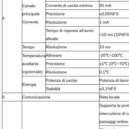
Corrente di uscita minima
30 mA
Canale
principale
Precisione
±0,05%FS
4
Corrente
Risoluzione
1 mA
Tempo di risposta all'avvio
<10 ms (10%F
attuale
Tempo
Risoluzione
10 ms
Allineare
-20℃~100℃
Temperatura
ausiliaria
Precisione
±1℃ (0℃~70℃
(opzionale)
Risoluzione
0,1℃
Potenza di uscita
Potenza di lavo
Energia
Stabilità
±0,1%FS
5
Comunicazione
Rete locale
Supporta la prot
interruzione di 
passaggi online