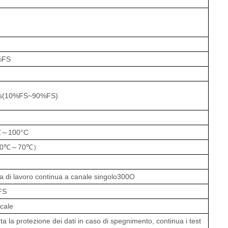
V
%FS
s(10%FS~90%FS)
℃～
1
0
0
°C
0
℃～
70
℃）
a di lavoro continua a canale singolo
300
O
FS
ocale
a la protezione dei dati in caso di spegnimento, continua i test