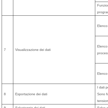
Funzion
progr
Elenco 
Elenco
7
Visualizzazione dei dati
proces
Elenco 
I dati
8
Esportazione dei dati
Sono fo
tension
9
Salvataggio dei dati
Salva 