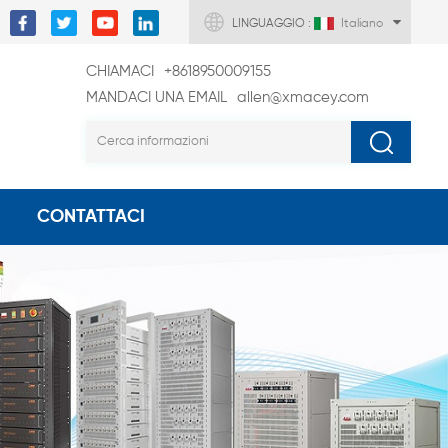
LINGUAGGIO :
Italiano
CHIAMACI
+8618950009155
MANDACI UNA EMAIL
allen@xmacey.com
CONTATTACI