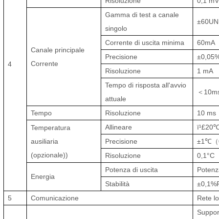
Risoluzione
0,1 m
Gamma di test a canale
±60
UN
singolo
Corrente di uscita minima
60
mA
Canale principale
Precisione
±0,05
Corrente
4
Risoluzione
1 mA
Tempo di risposta all'avvio
＜
10
m
attuale
Tempo
Risoluzione
10 ms
Allineare
ï¹£
2
0
Temperatura
ausiliaria
Precisione
±1
℃（
(opzionale)
)
Risoluzione
0,1
°C
Potenza di uscita
Potenz
Energia
Stabilità
±0,1%
5
Comunicazione
Rete l
Support