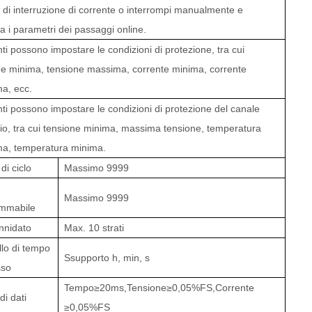
 di interruzione di corrente o interrompi manualmente e
a i parametri dei passaggi online.
nti possono impostare le condizioni di protezione, tra cui
ne minima, tensione massima, corrente minima, corrente
a, ecc.
nti possono impostare le condizioni di protezione del canale
rio, tra cui tensione minima, massima
tensione, temperatura
a, temperatura minima.
di ciclo
Massimo
9999
Massimo
9999
mmabile
annidato
Max. 10 strati
llo di tempo
S
supporto
h, min, s
sso
Tempo≥
20
ms,Tensione≥
0,05%FS
,Corrente
di dati
≥
0,05%FS