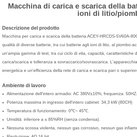
Macchina di carica e scarica della ba
ioni di litio/pio
Descrizione del prodotto
Macchina per carica e scarica della batteria ACEY-HRCDS-5V60A-8
qualità di diverse batterie, tra cui batterie agli ioni di litio, al piombo
un'ampia gamma di test, tra cui ciclo di vita, capacità, caratteristiche 
carica/scarica e tolleranza a sovraccarico/sovrascarica. L'apparecchiat
energetica e un'efficienza della rete di carica e scarica pari o superio
Ambiente di lavoro
Alimentazione dell'intero armadio: AC 380V±10%, frequenza: 50H
Potenza massima in ingresso dell'intero cabinet: 34,3 kW (80CH)
Temperatura di funzionamento: 0℃~ 45℃.
Umidità: inferiore a ≤ 85%RH (senza condensa).
Nessuna scossa violenta, nessun gas corrosivo, nessun gas infiamm
Risoluzione: AD 16 bit.