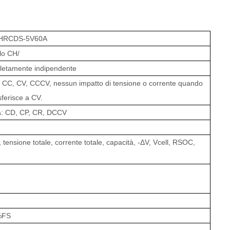
HRCDS-5V60A
lo CH/
letamente indipendente
: CC, CV, CCCV, nessun impatto di tensione o corrente quando
sferisce a CV
.
a: CD, CP, CR, DCCV
a
tensione totale, corrente totale, capacità, -ΔV, Vcell, RSOC,
%FS