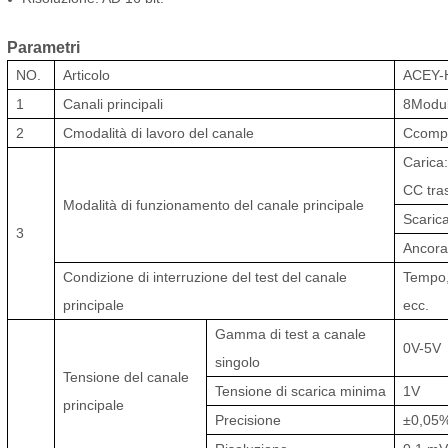
Parametri
NO.
Articolo
ACEY-
1
Canali principali
8
Modu
2
C
modalità di lavoro del canale
C
comp
Carica
CC tra
Modalità di funzionamento del canale principale
Scaric
3
Ancor
Condizione di interruzione del test del canale
Tempo, 
principale
ecc.
Gamma di test a canale
0V-
5
V
singolo
Tensione del canale
Tensione di scarica minima
1
V
principale
Precisione
±0,05