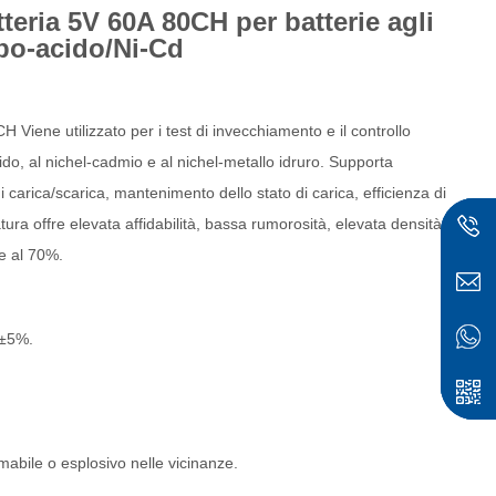
tteria 5V 60A 80CH per batterie agli
mbo-acido/Ni-Cd
0CH
Viene utilizzato per i test di invecchiamento e il controllo
-acido, al nichel-cadmio e al nichel-metallo idruro. Supporta
di carica/scarica, mantenimento dello stato di carica, efficienza di
ura offre elevata affidabilità, bassa rumorosità, elevata densità
re al 70%.
Z±5%.
ese
abile o esplosivo nelle vicinanze.