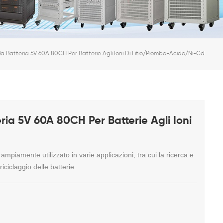
a Batteria 5V 60A 80CH Per Batterie Agli Ioni Di Litio/piombo-Acido/Ni-Cd
ria 5V 60A 80CH Per Batterie Agli Ioni
 ampiamente utilizzato in varie applicazioni, tra cui la ricerca e
riciclaggio delle batterie.