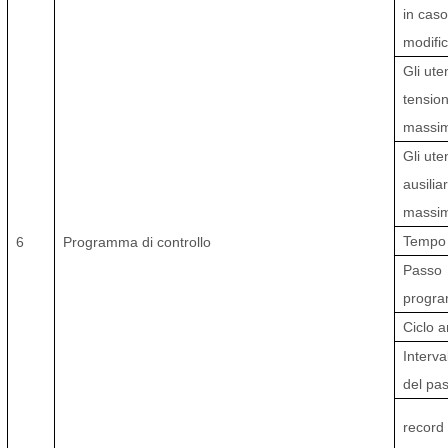
in caso
modific
Gli ute
tensio
massim
Gli ute
ausilia
massim
Tempo 
6
Programma di controllo
Passo
progra
Ciclo 
Interva
del pa
record 