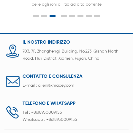
otto canali analizzatore di batterie per analizzare
batterie ai polimeri e batterie cilindriche
IL NOSTRO INDIRIZZO
703, 7F, Zhonghengji Building, No.223, Qishan North
Road, Huli District, Xiamen, Fujian, China
CONTATTO E CONSULENZA
E-mail :
allen@xmacey.com
TELEFONO E WHATSAPP
Tel :
+8618950009155
Whatsapp :
+8618950009155