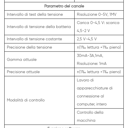
Parametro del canale
Intervallo di test della tensione
Risoluzione 0-5V, 1MV
Carica 0-4,5 V: scarica
Intervallo di tensione della batteria
4,5-2 V
Intervallo di tensione costante
2,5 V-4,5 V
Precisione della tensione
±(1‰ lettura +1‰ pieno)
30mA-3A,1mA,
Gamma attuale
Risoluzione: 1mA
Precisione attuale
±(1‰ lettura +1‰ pieno)
Lavoro di
apparecchiature di
connessione al
Modalità di controllo
computer, intero
Controllo della
macchina