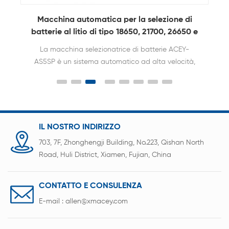
Macchina automatica per la selezione di
batterie al litio di tipo 18650, 21700, 26650 e
32700.
La macchina selezionatrice di batterie ACEY-
AS5SP è un sistema automatico ad alta velocità,
controllato da PC, progettato per la selezione
precisa e la tracciabilità dei dati OCV e ACIR di
celle cilindriche come 18650, 21700, 26650, 32650 e
32700. Con una capacità di 3.200 pezzi/ora e una
perfetta integrazione con i sistemi MES, offre una
IL NOSTRO INDIRIZZO
soluzione flessibile e pronta per l'Industria 4.0 per
703, 7F, Zhonghengji Building, No.223, Qishan North
l'assemblaggio professionale di pacchi batteria.
Road, Huli District, Xiamen, Fujian, China
CONTATTO E CONSULENZA
E-mail :
allen@xmacey.com