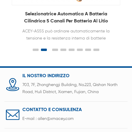
Selezionatrice Automatica A Batteria
Selezi
Cilindrica 5 Canali Per Batteria Al Litio
ACEY-AS5S può ordinare automaticamente la
Lo s
tensione e la resistenza interna di batterie
utili
cilindriche come 18650, 21700, 26650, 32650 ecc.
tens
32140 
tes
preci
ana
IL NOSTRO INDIRIZZO
clas
703, 7F, Zhonghengji Building, No.223, Qishan North
Road, Huli District, Xiamen, Fujian, China
CONTATTO E CONSULENZA
E-mail :
allen@xmacey.com