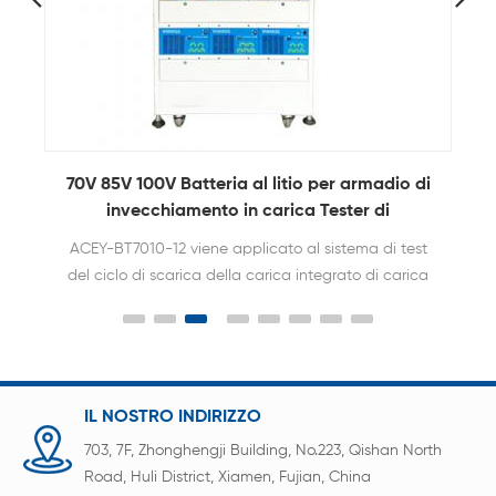
0A
70V 85V 100V Batteria al litio per armadio di
invecchiamento in carica Tester di
invecchiamento in scaricamento
ACEY-BT7010-12 viene applicato al sistema di test
del ciclo di scarica della carica integrato di carica
e scarica del ciclo del pacco batteria al litio a
stringa bassa, test di funzionamento del pacco
batteria e monitoraggio dei dati di scaricamento
della carica.
IL NOSTRO INDIRIZZO
703, 7F, Zhonghengji Building, No.223, Qishan North
Road, Huli District, Xiamen, Fujian, China