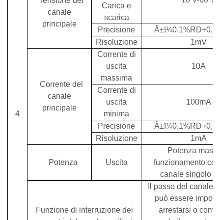
Tensione del
Carica e
canale
scarica
principale
Precisione
Â±
ï¼
0,1%RD+0,1
Risoluzione
1mV
Corrente di
uscita
10A
massima
Corrente del
Corrente di
canale
uscita
1
00mA
principale
4
minima
Precisione
Â±
ï¼
0,1%RD+0,1
Risoluzione
1mA
Potenza mass
Potenza
Uscita
funzionamento con
canale singolo
0
Il passo del canale p
può essere impost
Funzione di interruzione dei
arrestarsi o com