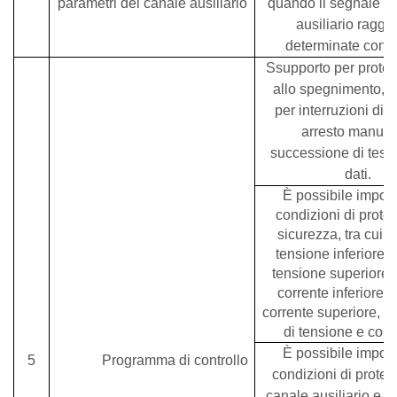
parametri del canale ausiliario
quando il segnale de
ausiliario raggi
determinate condi
S
supporto per protez
allo spegnimento, 
per interruzioni di c
arresto manual
successione di test d
dati.
È possibile impost
condizioni di prote
sicurezza, tra cui: l
tensione inferiore, l
tensione superiore, l
corrente inferiore, l
corrente superiore, 
di tensione e corr
È possibile impost
5
Programma di controllo
condizioni di protez
canale ausiliario e i 