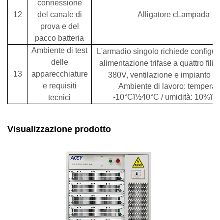
connessione
12
del canale di
Alligatore c
Lampada
prova e del
pacco batteria
Ambiente di test
L'armadio singolo richiede configur
delle
alimentazione trifase a quattro fil
1
3
apparecchiature
380V, ventilazione e impianto a
e requisiti
Ambiente di lavoro: temperat
-10°C
ï½
40°C / umidità: 10%
ï½
tecnici
Visualizzazione prodotto