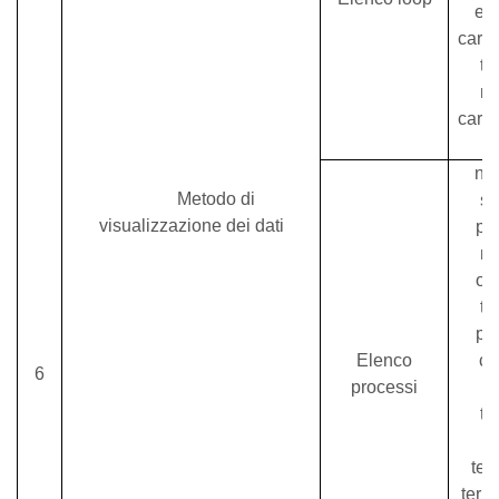
ene
caric
te
me
caric
nu
Metodo di
se
visualizzazione dei dati
pr
mo
ope
te
pr
Elenco
ca
6
processi
en
te
m
ten
term