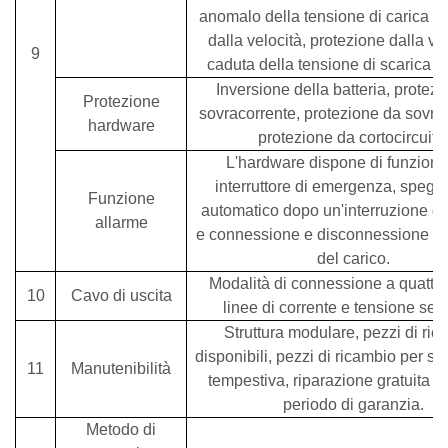
anomalo della tensione di carica p
dalla velocità, protezione dalla vel
9
caduta della tensione di scarica 
Inversione della batteria, protez
Protezione
sovracorrente, protezione da sovra
hardware
protezione da cortocircuito
L'hardware dispone di funzioni 
interruttore di emergenza, speg
Funzione
automatico dopo un'interruzione di
allarme
e connessione e disconnessione a
del carico.
Modalità di connessione a quattro 
10
Cavo di uscita
linee di corrente e tensione sep
Struttura modulare, pezzi di ric
disponibili, pezzi di ricambio per so
11
Manutenibilità
tempestiva, riparazione gratuita du
periodo di garanzia.
Metodo di