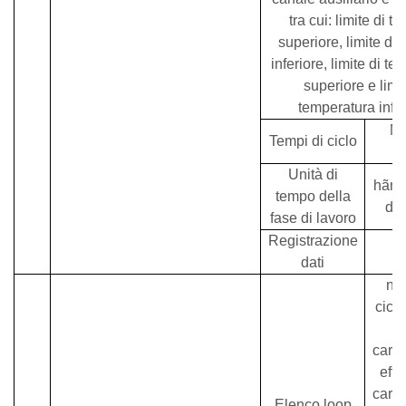
tra cui: limite di t
superiore, limite di 
inferiore, limite di t
superiore e limit
temperatura infer
Ma
Tempi di ciclo
Unità di
h
ã
mi
tempo della
dis
fase di lavoro
Registrazione
M
dati
nu
cicli
caric
effi
caric
Elenco loop