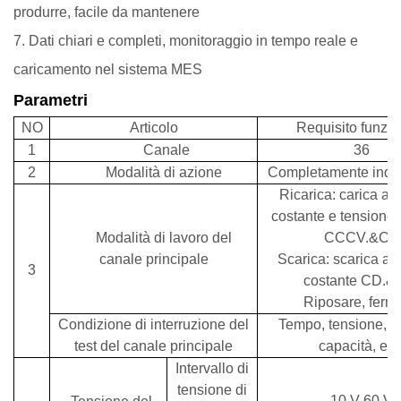
produrre, facile da mantenere
7. Dati chiari e completi, monitoraggio in tempo reale e
caricamento nel sistema MES
Parametri
NO
Articolo
Requisito funzio
1
Canale
36
2
Modalità di azione
Completamente indi
Ricarica: carica a 
costante e tensione 
Modalità di lavoro del
CCCV.
&CC
canale principale
Scarica: scarica a 
3
costante CD.
&
Riposare, ferma
Condizione di interruzione del
Tempo, tensione, co
test del canale principale
capacità, ecc
Intervallo di
tensione di
10 V-60 V