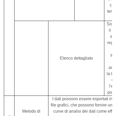
cor
term
Sono
il ​
ser
regis
l'
sis
Elenco dettagliato
acc
la te
co
l'en
pote
I dati possono essere esportati in
file grafici, che possono fornire una 
Metodo di
curve di analisi dei dati come effic