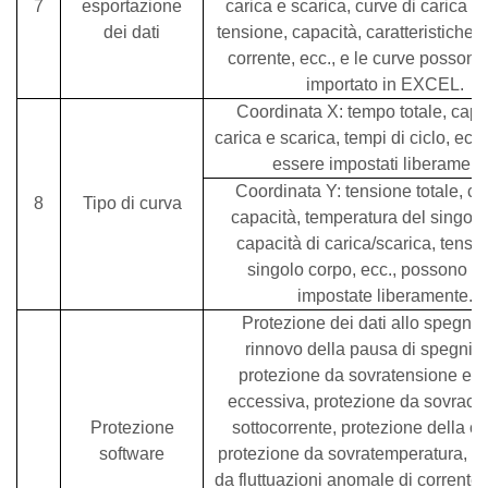
7
esportazione
carica e scarica, curve di carica e 
dei dati
tensione, capacità, caratteristiche 
corrente, ecc., e le curve posson
importato in EXCEL.
Coordinata X: tempo totale, capa
carica e scarica, tempi di ciclo, ec
essere impostati liberament
Coordinata Y: tensione totale, co
8
Tipo di curva
capacità, temperatura del singolo
capacità di carica/scarica, tensi
singolo corpo, ecc., possono e
impostate liberamente.
Protezione dei dati allo spegni
rinnovo della pausa di spegnim
protezione da sovratensione e s
eccessiva, protezione da sovracor
Protezione
sottocorrente, protezione della ca
software
protezione da sovratemperatura, p
da fluttuazioni anomale di corrente