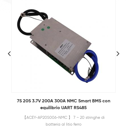
n
6S-21S 3.2V 100A 200A Software Lifepo4
Smart BMS con UART
ACEY-AP21S001 è appositamente progettato per 6
~ 21 stringhe di pacchi batteria al litio.