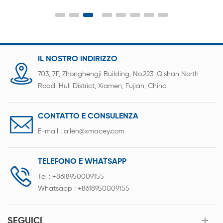
IL NOSTRO INDIRIZZO
703, 7F, Zhonghengji Building, No.223, Qishan North
Road, Huli District, Xiamen, Fujian, China
CONTATTO E CONSULENZA
E-mail :
allen@xmacey.com
TELEFONO E WHATSAPP
Tel :
+8618950009155
Whatsapp :
+8618950009155
SEGUICI