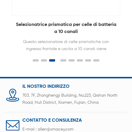
Selezionatrice prismatica per celle di batteria
a 10 canali
Questo selezionatore di celle prismatiche con
ingresso frontale e uscita a 10 canali viene
utilizzato per la tensione della batteria prismatica,
il rilevamento della resistenza interna,
l'equipaggiamento discriminante, il caricamento
dei dati nel database e altre funzioni principali.
IL NOSTRO INDIRIZZO
703, 7F, Zhonghengji Building, No.223, Qishan North
Road, Huli District, Xiamen, Fujian, China
CONTATTO E CONSULENZA
E-mail :
allen@xmacey.com