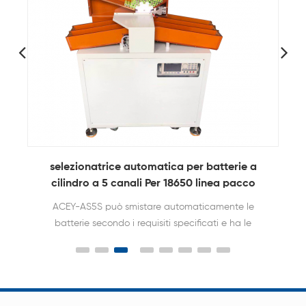
selezionatrice automatica per batterie a
6 can
cilindro a 5 canali Per 18650 linea pacco
batteria
ACEY-AS5S può smistare automaticamente le
18650 
batterie secondo i requisiti specificati e ha le
caratteristiche di smistamento rapido e accurato.