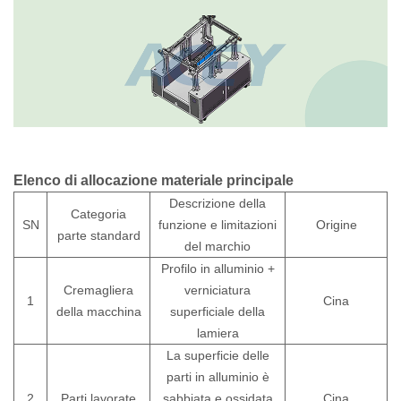
Elenco
di
allocazione
materiale
principale
Descrizione della
Categoria
SN
funzione e limitazioni
Origine
parte standard
del marchio
Profilo in alluminio +
Cremagliera
verniciatura
1
Cina
della macchina
superficiale della
lamiera
La superficie delle
parti in alluminio è
2
Parti
lavorate
sabbiata e ossidata
Cina