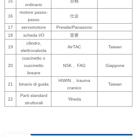
15
台精
ordinario
motore passo-
16
仕达
passo
17
servomotore
Preside/Panasonic
18
scheda I/O
雷赛
cilindro,
19
AirTAC
Taiwan
elettrovalvola
cuscinetto o
20
cuscinetto
NSK
、
FAG
Giappone
lineare
HIWIN
、
trauma
21
binario di guida
Taiwan
cranico
Parti standard
22
Yiheda
strutturali