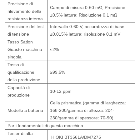
Precisione di
Campo di misura 0-60 mΩ; Precisione
rilevamento della
±0,5% lettura; Risoluzione 0,1 mΩ
resistenza interna
Precisione del test
Intervallo 0-60 V; accuratezza di base
di tensione
±0,015% lettura; risoluzione 0,1 mV
Tasso Sation
Guasto macchina
≤2%
singola
Tasso di
qualificazione
≥99,5%
della produzione
Capacità di
10-12 ppm
produzione
Cella prismatica (gamma di larghezza:
Modello a batteria
168-200/gamma di altezza: 204-
230/gamma di spessore: 70-90)
Parti fondamentali di questa macchina:
Tester di alta
HIOKI BT3561A/DM7275