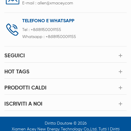
E-mail :
allen@xmacey.com
TELEFONO E WHATSAPP
Tel :
+8618950009155
Whatsapp :
+8618950009155
SEGUICI
HOT TAGS
PRODOTTI CALDI
ISCRIVITI A NOI
Diritto Dautore © 2026
Xiamen Acey New Energy Technology Co.,Ltd. Tutti I Diritti