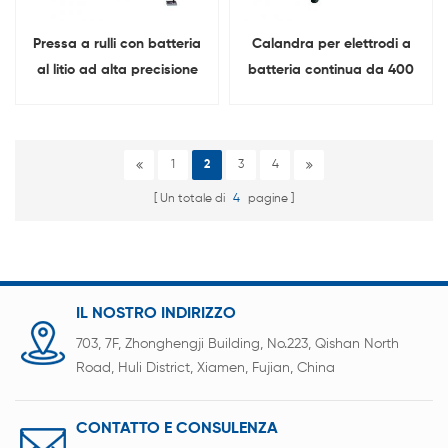
Pressa a rulli con batteria
Calandra per elettrodi a
al litio ad alta precisione
batteria continua da 400
da 500 mm
mm per linea di produzione
di batterie
1
2
3
4
Un totale di
4
pagine
IL NOSTRO INDIRIZZO
703, 7F, Zhonghengji Building, No.223, Qishan North
Road, Huli District, Xiamen, Fujian, China
CONTATTO E CONSULENZA