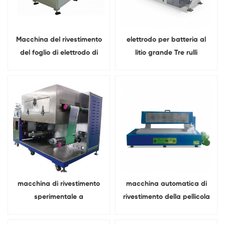
Macchina del rivestimento
elettrodo per batteria al
del foglio di elettrodo di
litio grande Tre rulli
elettrodo della batteria al
apparecchiature di
litio di laboratorio
rivestimento di
trasferimento
macchina di rivestimento
macchina automatica di
sperimentale a
rivestimento della pellicola
trasferimento continuo e
della batteria Con
intermittente con elettrodi a
copertura morente