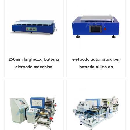
batteria
250mm larghezza batteria
elettrodo automatico per
elettrodo macchina
batteria al litio da
rivestimento Con funzione
laboratorio Coater
di calore
macchina di rivestimento
della pellicola