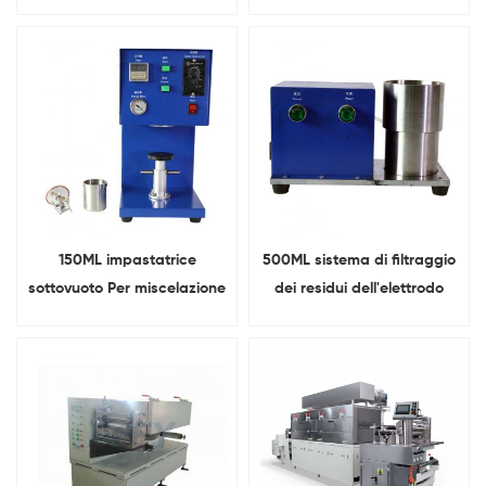
albero miscelatore
a batteriaserbatoio
sottovuoto
150ML impastatrice
500ML sistema di filtraggio
sottovuoto Per miscelazione
dei residui dell'elettrodo
del materiale della batteria
della batteria