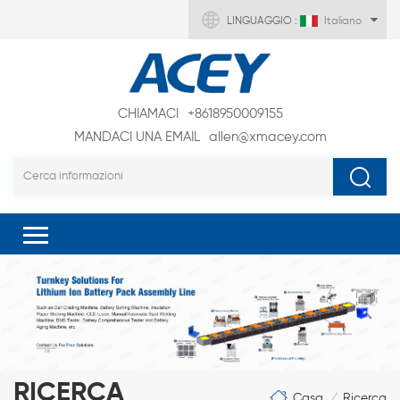
LINGUAGGIO :
Italiano
CHIAMACI
+8618950009155
MANDACI UNA EMAIL
allen@xmacey.com
RICERCA
Casa
Ricerca
/