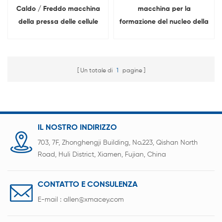
Caldo / Freddo macchina
macchina per la
della pressa delle cellule
formazione del nucleo della
del sacchetto Per
batteria agli ioni di litio Per
formazione del nucleo della
cella del sacchetto
batteria agli ioni di litio
Un totale di
1
pagine
IL NOSTRO INDIRIZZO
703, 7F, Zhonghengji Building, No.223, Qishan North
Road, Huli District, Xiamen, Fujian, China
CONTATTO E CONSULENZA
E-mail :
allen@xmacey.com