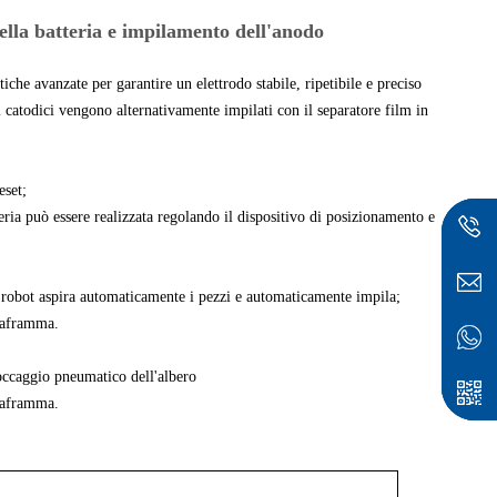
ella batteria e impilamento dell'anodo
he avanzate per garantire un elettrodo stabile, ripetibile e preciso
catodici vengono alternativamente impilati con il separatore film in
eset;
eria può essere realizzata regolando il dispositivo di posizionamento e
 robot aspira automaticamente i pezzi e automaticamente impila;
diaframma.
occaggio pneumatico dell'albero
ese
diaframma.