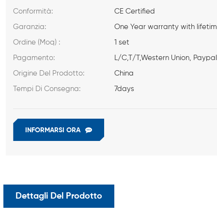
Conformità:
CE Certified
Garanzia:
One Year warranty with lifeti
Ordine (Moq) :
1 set
Pagamento:
L/C,T/T,Western Union, Paypa
Origine Del Prodotto:
China
Tempi Di Consegna:
7days
INFORMARSI ORA
Dettagli Del Prodotto