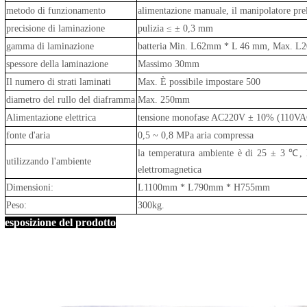
metodo di funzionamento
alimentazione manuale, il manipolatore prel
precisione di laminazione
pulizia ≤ ± 0,3 mm
gamma di laminazione
batteria Min. L62mm * L 46 mm, Max. L
spessore della laminazione
Massimo 30mm
Il numero di strati laminati
Max. È possibile impostare 500
diametro del rullo del diaframma
Max. 250mm
Alimentazione elettrica
tensione monofase AC220V ± 10% (110VAC 
fonte d'aria
0,5 ~ 0,8 MPa aria compressa
la temperatura ambiente è di 25 ± 3 ℃, l
utilizzando l'ambiente
elettromagnetica
Dimensioni:
L1100mm * L790mm * H755mm
Peso:
300kg.
esposizione del prodotto