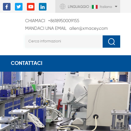
LINGUAGGIO :
Italiano
CHIAMACI
+8618950009155
MANDACI UNA EMAIL
allen@xmacey.com
CONTATTACI