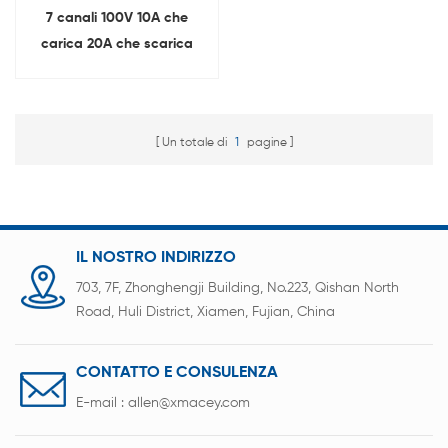
7 canali 100V 10A che
carica 20A che scarica
macchina per
l'invecchiamento per pacco
batteria al litio
Un totale di
1
pagine
IL NOSTRO INDIRIZZO
703, 7F, Zhonghengji Building, No.223, Qishan North
Road, Huli District, Xiamen, Fujian, China
CONTATTO E CONSULENZA
E-mail :
allen@xmacey.com