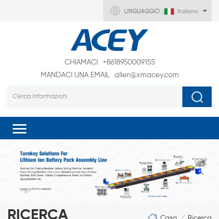
LINGUAGGIO :
Italiano
CHIAMACI
+8618950009155
MANDACI UNA EMAIL
allen@xmacey.com
RICERCA
Casa
Ricerca
/