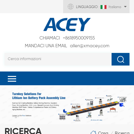
LINGUAGGIO :
Italiano
CHIAMACI
+8618950009155
MANDACI UNA EMAIL
allen@xmacey.com
RICERCA
Casa
Ricerca
/