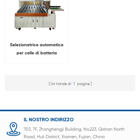
Selezionatrice automatica
per celle di batteria
prismatiche a 8 canali
Un totale di
1
pagine
IL NOSTRO INDIRIZZO
703, 7F, Zhonghengji Building, No.223, Qishan North
Road, Huli District, Xiamen, Fujian, China