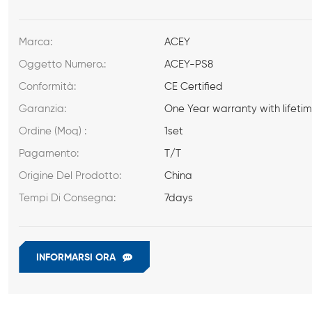
Marca:
ACEY
Oggetto Numero.:
ACEY-PS8
Conformità:
CE Certified
Garanzia:
One Year warranty with lifeti
Ordine (Moq) :
1set
Pagamento:
T/T
Origine Del Prodotto:
China
Tempi Di Consegna:
7days
INFORMARSI ORA