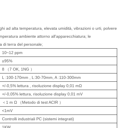
ghi ad alta temperatura, elevata umidità, vibrazioni o urti, polvere
 temperatura ambiente attorno all'apparecchiatura; le
 di terra del personale;
10~12 ppm
≥95%
8
（
7 OK, 1NG
）
L
:100-170mm
,
L:30-70mm,
A
:110-300mm
+/-0,5% lettura
,
risoluzione display 0,01
mΩ
+/-0,05% lettura, risoluzione display 0,01 mV
＜1 m
Ω
（
Metodo di test ACIR
）
<1mV
Controlli industriali PC
(sistemi integrati)
1KW